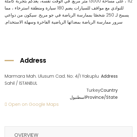
112 ، على مساحة 13000 متر مربع. في الوقت نفسه، يعدكم بتجربة كاملة
للنوادي مع مواقف للسيارات يضم 180 سيارة ومنطقة استرخاء ، مما
يسمح لـ 250 شخصًا بممارسة الرياضة في جو مريح. سيكون من دواعي
سرور ممارسة الرياضة بمعداتها الرياضية الفاخرة وسهلة الاستخدام.
Address
Marmara Mah. Ulusum Cad. No: 4/1 Yakuplu
Address
Sahil / İSTANBUL
Turkey
Country
Province/State
اسطنبول
Open on Google Maps
OVERVIEW