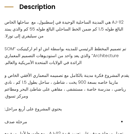
Description
AJ-112 هي المدينة الساحلية الوحيدة في إسطنبول، مع ساحلها الخاص
البالغ طوله 1،5 كم ضمن الخط الساحلي البالغ طوله 55 كم والذي يمتد
من سيليفري إلى توزلا.
تم تصميم المخطط الرئيسي للمدينه بواسطة اش او ام اركيتيكت “SOM
Architecture” والذي يعد واحد من استوديوهات التصميم المعماري
الرائدة في الولايات المتحدة الأمريكية والعالم.
يقدم المشروع فكرة مدينة بالكامل مع تصميمه المعماري الأفقي الخاص و
مارينا خاصه بسعة 900 يخت ، شاطئ ، ساحل بطول 1.5 كم ، نادي
رياضي ، مدرسة خاصة ، مستشفى ، مقاهي على شاطئ البحر ومطاعم
ومركز تسوق.
يحتوي المشروع على أربع مراحل:
مرحلة صدف
تعمل مرحلة صدف على تعزيز قيمة AJ-112 ، مع ظهورها لأول مرة مع