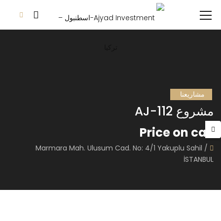
مشاريعنا
مشروع AJ-112
Price on call
Marmara Mah. Ulusum Cad. No: 4/1 Yakuplu Sahil /
İSTANBUL
THE RITZ-CARLTON RESIDENCES
FLOKART NOVA
Price on call
Price on call
Teşvikiye, Vali Konağı Cd. No:108, Şişli/İstanbul, Turkey