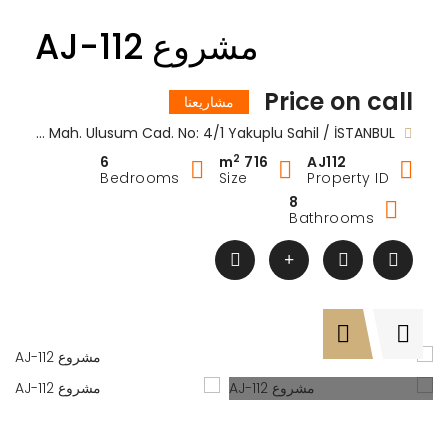
مشروع AJ-112
Price on call
مشاريعنا
Marmara Mah. Ulusum Cad. No: 4/1 Yakuplu Sahil / İSTANBUL
2
6
716 m
AJ112
Bedrooms
Size
Property ID
8
Bathrooms