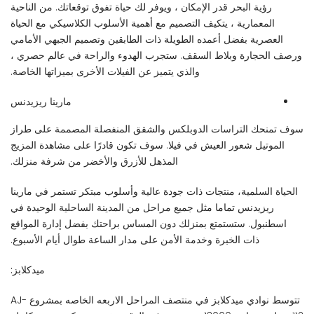
رؤية البحر قدر الإمكان ، ويوفر لك حياة تفوق توقعاتك. من الناحية
المعمارية ، يتكيف التصميم مع أهمية الأسلوب الكلاسيكي مع الحياة
العصرية بفضل أعمده الطويلة ذات الطابقين وتصميم الجبهي الأمامي
ورصف الحجارة وبلاط السقف. ستجرب الهدوء والراحة في عالم حصري ،
والذي يتميز عن الفيلات الأخرى بميزاتها الخاصة.
مارينا ريزيدنس
سوف تمنحك التراسات الدوبلكس والشقق المنفصلة المصممة على طراز
الموتيل شعور العيش في فيلا. سوف تكون قادرًا على مشاهدة المزيج
المذهل للأزرق والأخضر من شرفة منزلك.
الحياة السلمية، منتجات ذات جودة عالية وأسلوب مبتكر تستمر في مارينا
ريزيدنس تماما مثل جميع مراحل من المدينة الساحلية الوحيدة في
اسطنبول. ستستمتع بمنزلك دون المساس براحتك بفضل إدارة المواقع
ذات الخبرة وخدمة الأمن على مدار الساعة طوال أيام الأسبوع.
ميدكلابز:
تتوسط نوادي ميدكلابز في منتصف المراحل الاربعه الخاصه بمشروع AJ-