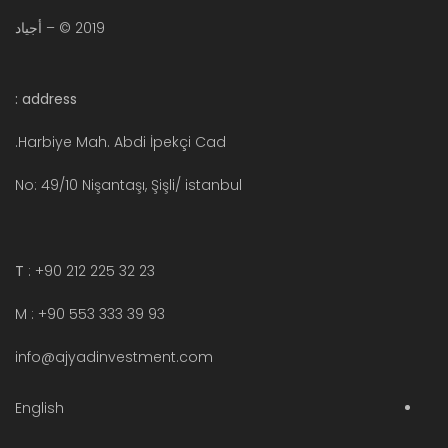
2019 © – أجياد
address :
Harbiye Mah. Abdi İpekçi Cad.
No: 49/10 Nişantaşı, Şişli/ istanbul
T
: +90 212 225 32 23
M : +90 553 333 39 93
info@ajyadinvestment.com
English