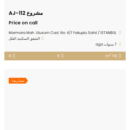
مشروع AJ-112
Price on call
Marmara Mah. Ulusum Cad. No: 4/1 Yakuplu Sahil / İSTANBUL
الشقق السكنية
,
الفلل
7 سنوات ago
2
8
6
716 m
مشاريعنا