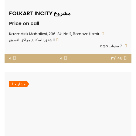
مشروع FOLKART INCITY
Price on call
Kazımdirik Mahallesi, 296. Sk. No:2, Bornova/İzmir
الشقق السكنية
,
مراكز التسوق
7 سنوات ago
2
4
4
46 m
مشاريعنا