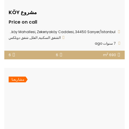
مشروع KÖY
Price on call
Zekeriyaköy Mahallesi, Zekeriyaköy Caddesi, 34450 Sarıyer/İstanbul
الشقق السكنية
,
الفلل
,
شقق دوبلكس
7 سنوات ago
2
6
6
690 m
مشاريعنا