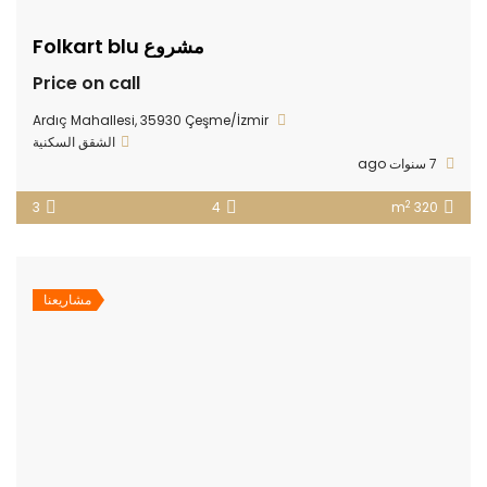
مشروع Folkart blu
Price on call
Ardıç Mahallesi, 35930 Çeşme/İzmir
الشقق السكنية
7 سنوات ago
2
3
4
320 m
مشاريعنا