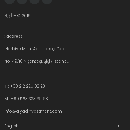
2019 © – أجياد
address :
Harbiye Mah. Abdi İpekçi Cad.
No: 49/10 Nişantaşı, Şişli/ istanbul
T
: +90 212 225 32 23
M : +90 553 333 39 93
info@ajyadinvestment.com
English