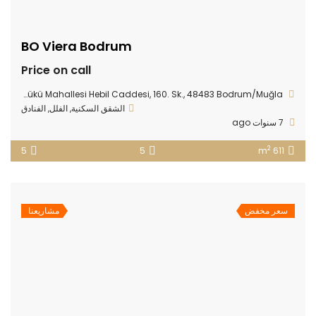
BO Viera Bodrum
Price on call
Göltürkbükü Mahallesi Hebil Caddesi, 160. Sk., 48483 Bodrum/Muğla
الشقق السكنية
,
الفلل
,
الفنادق
7 سنوات ago
2
5
5
611 m
سعر مخفض
مشاريعنا