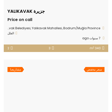
جزيرة YALIKAVAK
Price on call
47FW+CH Yalıkavak Belediyesi, Yalıkavak Mahallesi, Bodrum/Muğla Province
الفلل
7 سنوات ago
2
2
3
340 m
سعر مخفض
مشاريعنا