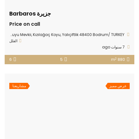
جزيرة Barbaros
Price on call
Bodrum Gerenkuyu Mevkii, Kızılağaç Koyu, Yalıçiftlik 48400 Bodrum/ TURKEY
الفلل
7 سنوات ago
2
6
5
880 m
عرض مميز
مشاريعنا