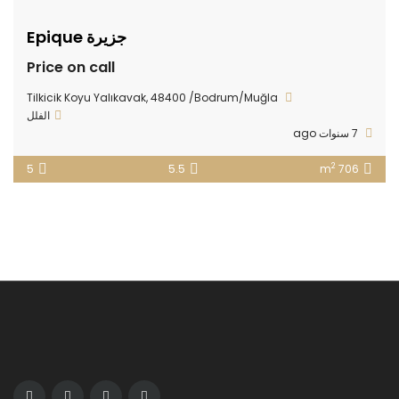
جزيرة Epique
Price on call
Tilkicik Koyu Yalıkavak, 48400 /Bodrum/Muğla
الفلل
7 سنوات ago
2
5
5.5
706 m