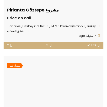
مشروع Pirlanta Göztepe
Price on call
Fikirtepe Mahallesi, Hızırbey Cd. No:155, 34720 Kadıköy/İstanbul, Turkey
الشقق السكنية
7 سنوات ago
2
2
5
289 m
مشاريعنا