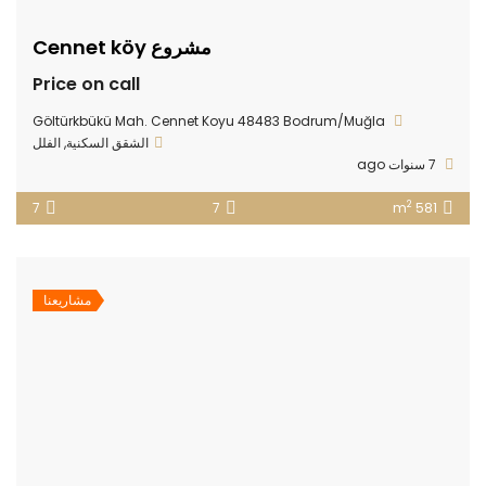
مشروع Cennet köy
Price on call
Göltürkbükü Mah. Cennet Koyu 48483 Bodrum/Muğla
الشقق السكنية
,
الفلل
7 سنوات ago
2
7
7
581 m
مشاريعنا