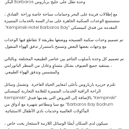
وحدة تطل على خليج برباروس Barbaros البكر.
مع إطلالات فريدة على البحر وحمامات سباحة خاصة وراحة الفنادق ،
ستستمتع الوحدات السكنية الجاهزة على مدار السنة بالخدمات المتميزة
المقدمه من فندق كنبينسكي “Kempinski Hotel Barbaros Bay”.
تم تصميم وحدات سكنية الفسيحه ووضعها بطريقة لا تتقاطع فيها الوحدات
مع وجهات بعضها البعض وتسمح باستمرار تدفق الهواء المنقول.
تم تصميم كل وحدة بأسلوب التناغم بين عناصر الطبيعيه المختلفة. وبالتالي
، يستفيد جميع الضيوف بشكل متساوٍ وعادل من المنظر البانورامي
والمشمس وتدفق الهواء الطبيعي.
تلتزم جزيره بارباروس بأعلى امعايير الحياة الفاخرة. وتشمل وسائل
الراحة الراقية الخدمات المتميزة للعلامة التجارية كنبينسكي
“Kempinski” بالإضافة إلى العروض التي يقدمها فندق “Kempinski
Barbaros Bay Bodrum” مع سبا ومطاعم شهيرة مع أذواق من
المأكولات العالمية وخدمات نادي الأطفال الاستثنائية.
سيكون لدى السكان أيضًا الوسائل اللازمة لاستئجار يخت خاص ،