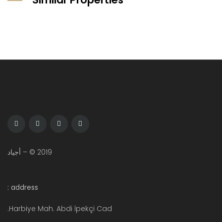
2019 © – أجياد
address :
Harbiye Mah. Abdi İpekçi Cad.