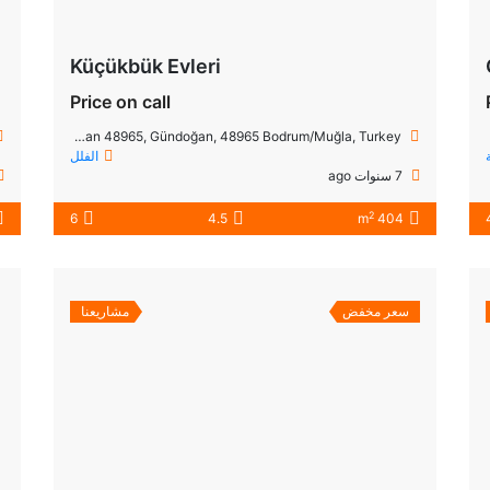
Küçükbük Evleri
Price on call
Küçükbük Sahil Şeridi Küme Evleri No:1 Seba Gliss Rezidans Gündoğan 48965, Gündoğan, 48965 Bodrum/Muğla, Turkey
الفلل
7 سنوات ago
2
6
4.5
404 m
سعر مخفض
مشاريعنا