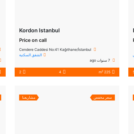
Kordon Istanbul
Price on call
Cendere Caddesi No:41 Kağıthane/İstanbul
الشقق السكنية
7 سنوات ago
2
2
4
225 m
سعر مخفض
مشاريعنا