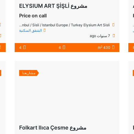
مشروع ELYSIUM ART ŞİŞLİ
Price on call
Sisli Merkez neighborhood bakery across the street No: 35 Sisli / Istanbul / Sisli / Istanbul Europe / Turkey Elysium Art Sisli
الشقق السكنية
7 سنوات ago
2
4
4
430 m
مشاريعنا
مشروع Folkart Ilıca Çesme