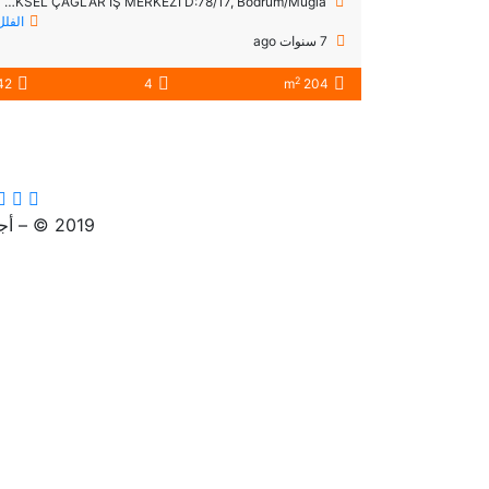
Yokuşbaşı Mahallesi, KIBRIS ŞEHİTLERİ CAD YÜKSEL ÇAĞLAR İŞ MERKEZİ D:78/17, Bodrum/Muğla
الفلل
7 سنوات ago
2
42
4
204 m
2019 © – أجياد