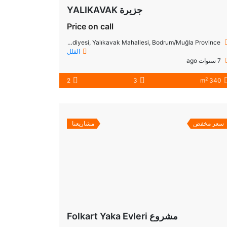
جزيرة YALIKAVAK
Price on call
47FW+CH Yalıkavak Belediyesi, Yalıkavak Mahallesi, Bodrum/Muğla Province
الفلل
7 سنوات ago
2
2
3
340 m
سعر مخفض
مشاريعنا
مشروع Folkart Yaka Evleri