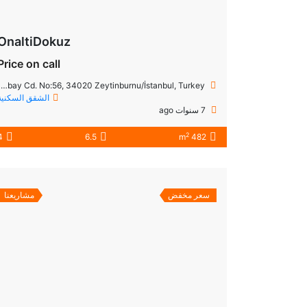
OnaltiDokuz
Price on call
Kazlıçeşme Mh., Abay Cd. No:56, 34020 Zeytinburnu/İstanbul, Turkey
الشقق السكنية
7 سنوات ago
2
4
6.5
482 m
سعر مخفض
مشاريعنا