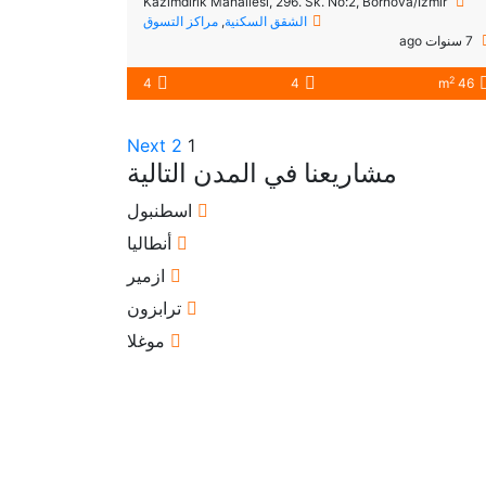
Kazımdirik Mahallesi, 296. Sk. No:2, Bornova/İzmir
الشقق السكنية
,
مراكز التسوق
7 سنوات ago
2
4
4
46 m
Next
2
1
مشاريعنا في المدن التالية
اسطنبول
أنطاليا
ازمير
ترابزون
موغلا