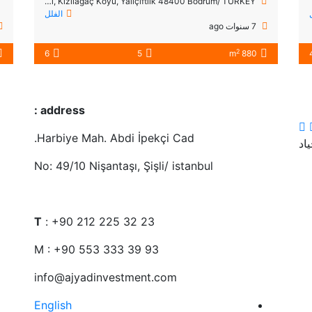
Bodrum Gerenkuyu Mevkii, Kızılağaç Koyu, Yalıçiftlik 48400 Bodrum/ TURKEY
الفلل
7 سنوات ago
2
6
5
880 m
address :
Harbiye Mah. Abdi İpekçi Cad.
No: 49/10 Nişantaşı, Şişli/ istanbul
T
: +90 212 225 32 23
M : +90 553 333 39 93
info@ajyadinvestment.com
English