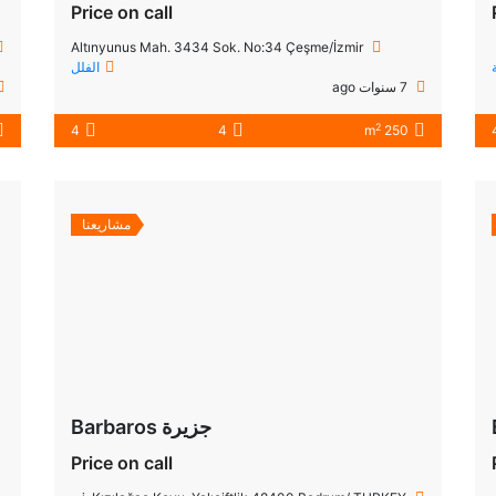
Price on call
Altınyunus Mah. 3434 Sok. No:34 Çeşme/İzmir
الفلل
7 سنوات ago
2
4
4
250 m
مشاريعنا
جزيرة Barbaros
Price on call