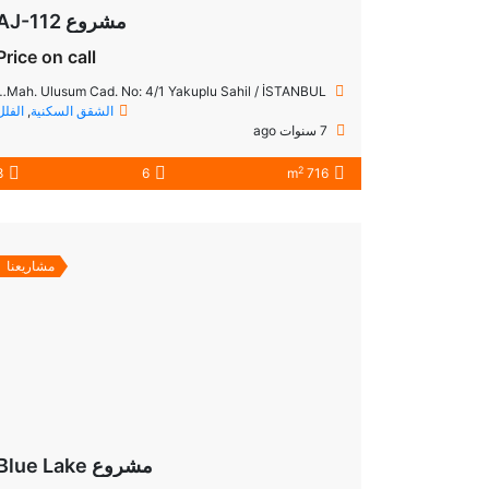
مشروع AJ-112
Price on call
Marmara Mah. Ulusum Cad. No: 4/1 Yakuplu Sahil / İSTANBUL
الشقق السكنية
,
الفلل
7 سنوات ago
2
8
6
716 m
مشاريعنا
مشروع Blue Lake