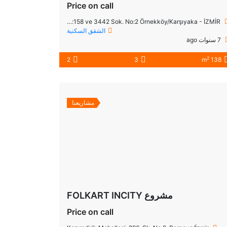
Price on call
Örnekköy Mah. 7402 Sok. No:158 ve 3442 Sok. No:2 Örnekköy/Karşıyaka - İZMİR
الشقق السكنية
7 سنوات ago
2
2
3
138 m
مشاريعنا
مشروع FOLKART INCITY
Price on call