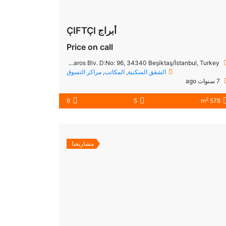
أبراج ÇIFTÇI
Price on call
Nisbetiye Mahallesi, Barbaros Blv. D:No: 96, 34340 Beşiktaş/İstanbul, Turkey
الشقق السكنية
,
المكاتب
,
مراكز التسوق
7 سنوات ago
2
6
5
578 m
مشاريعنا