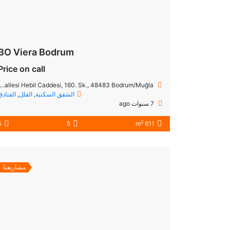
BO Viera Bodrum
Price on call
Göltürkbükü Mahallesi Hebil Caddesi, 160. Sk., 48483 Bodrum/Muğla
الشقق السكنية
,
الفلل
,
الفنادق
7 سنوات ago
2
5
5
611 m
مشاريعنا