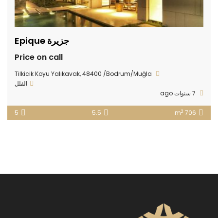
جزيرة Epique
Price on call
Tilkicik Koyu Yalıkavak, 48400 /Bodrum/Muğla
الفلل
7 سنوات ago
2
5
5.5
706 m