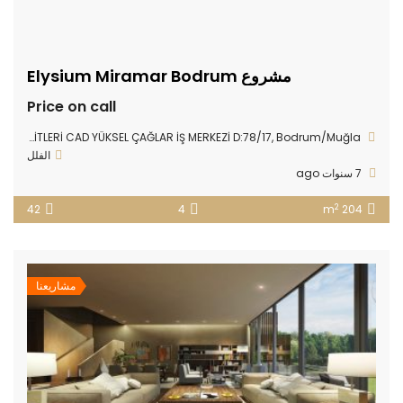
مشروع Elysium Miramar Bodrum
Price on call
Yokuşbaşı Mahallesi, KIBRIS ŞEHİTLERİ CAD YÜKSEL ÇAĞLAR İŞ MERKEZİ D:78/17, Bodrum/Muğla
الفلل
7 سنوات ago
2
42
4
204 m
مشاريعنا