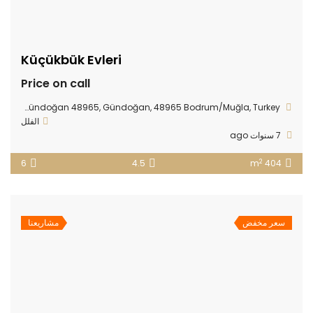
Küçükbük Evleri
Price on call
Küçükbük Sahil Şeridi Küme Evleri No:1 Seba Gliss Rezidans Gündoğan 48965, Gündoğan, 48965 Bodrum/Muğla, Turkey
الفلل
7 سنوات ago
2
6
4.5
404 m
سعر مخفض
مشاريعنا