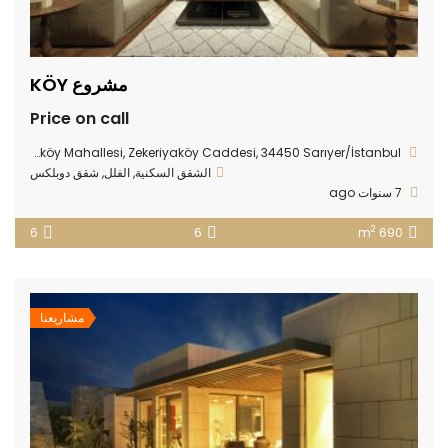
مشروع KÖY
Price on call
Zekeriyaköy Mahallesi, Zekeriyaköy Caddesi, 34450 Sarıyer/İstanbul
الشقق السكنية
,
الفلل
,
شقق دوبلكس
7 سنوات ago
2
6
6
690 m
مشاريعنا