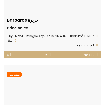
جزيرة Barbaros
Price on call
Bodrum Gerenkuyu Mevkii, Kızılağaç Koyu, Yalıçiftlik 48400 Bodrum/ TURKEY
الفلل
7 سنوات ago
2
6
5
880 m
مشاريعنا