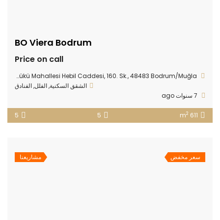
BO Viera Bodrum
Price on call
Göltürkbükü Mahallesi Hebil Caddesi, 160. Sk., 48483 Bodrum/Muğla
الشقق السكنية
,
الفلل
,
الفنادق
7 سنوات ago
2
5
5
611 m
سعر مخفض
مشاريعنا