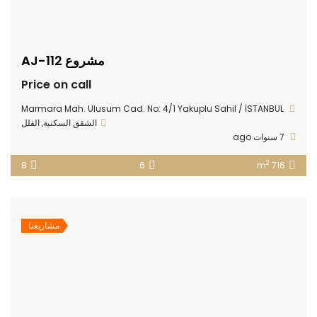
مشروع AJ-112
Price on call
Marmara Mah. Ulusum Cad. No: 4/1 Yakuplu Sahil / İSTANBUL
الشقق السكنية
,
الفلل
7 سنوات ago
2
8
6
716 m
مشاريعنا