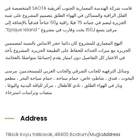
قامت شركة الهندسة المعمارية الجنوب أفريقية SAOTA المتخصصة في
الفلل الراقية والمساكن في الهواء الطلق بتصميم المشروع على شبه
الجزيرة ليضم في جنباته 75 فيلا راقية و50 جناحاً فندقياً بالإضافة إلى
مرفئ يتسع لـ150 يخت وقارب في مشروع ” Epique Island”.
النهج المعماري للمشروع كان دائما حجر الاساس بالنسبه لمصممين
الجزيره مع ميزات الحداثه للحفاظ على الطبيعة الجزيره. المشروع يأخذ
في الاعتبار كل التفاصيل دون امتياز يقدم إحساسًا متواضعًا بالفخامة.
وسائل الترفهيه للجانب الشرقي والجانب الغربي للمستخدمين: مرسى
اليخوت ، فندق ، شاطئ خاص، حمام سباحة ، حمام سباحة البحر ، مطعم
وبار في الهواء الطلق ، نادي للأطفال ، مركز للياقة البدنية واليوغا ،
منصات وتراسات استرخاء.
Address
Tilkicik Koyu Yalıkavak, 48400 Bodrum/Muğla
Address