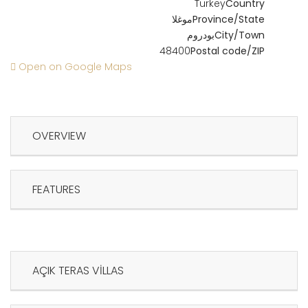
Turkey
Country
Province/State
موغلا
City/Town
بودروم
48400
Postal code/ZIP
Open on Google Maps
OVERVIEW
FEATURES
AÇIK TERAS VİLLAS