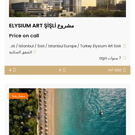
مشروع ELYSIUM ART ŞİŞLİ
Price on call
Sisli Merkez neighborhood bakery across the street No: 35 Sisli / Istanbul / Sisli / Istanbul Europe / Turkey Elysium Art Sisli
الشقق السكنية
7 سنوات ago
2
4
4
430 m
مشاريعنا