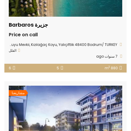
جزيرة Barbaros
Price on call
Bodrum Gerenkuyu Mevkii, Kızılağaç Koyu, Yalıçiftlik 48400 Bodrum/ TURKEY
الفلل
7 سنوات ago
2
6
5
880 m
مشاريعنا