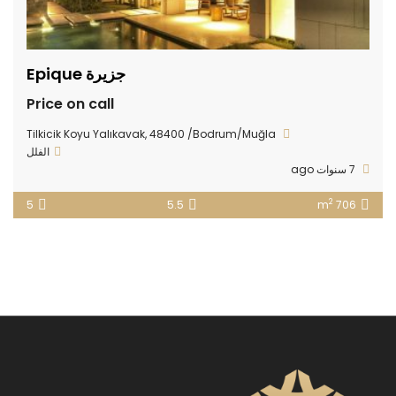
جزيرة Epique
Price on call
Tilkicik Koyu Yalıkavak, 48400 /Bodrum/Muğla
الفلل
7 سنوات ago
2
5
5.5
706 m