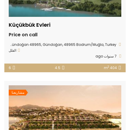
Küçükbük Evleri
Price on call
Küçükbük Sahil Şeridi Küme Evleri No:1 Seba Gliss Rezidans Gündoğan 48965, Gündoğan, 48965 Bodrum/Muğla, Turkey
الفلل
7 سنوات ago
2
6
4.5
404 m
مشاريعنا