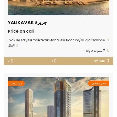
جزيرة YALIKAVAK
Price on call
47FW+CH Yalıkavak Belediyesi, Yalıkavak Mahallesi, Bodrum/Muğla Province
الفلل
7 سنوات ago
2
2
3
340 m
سعر مخفض
مشاريعنا