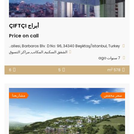
أبراج ÇIFTÇI
Price on call
Nisbetiye Mahallesi, Barbaros Blv. D:No: 96, 34340 Beşiktaş/İstanbul, Turkey
الشقق السكنية
,
المكاتب
,
مراكز التسوق
7 سنوات ago
2
6
5
578 m
سعر مخفض
مشاريعنا