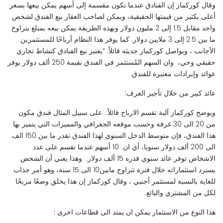
وقال كوركماز إن الفنادق عندما تكون مقسمة إلى أسهم يمكن بيعها بسعر
أعلى بكثير من قيمتها الحقيقية، ويمكن لصاحب العقار بيع الفندق لشخص
واحد مقابل 1.5 إلى 2 مليون دولار وبهذه الطريقة يمكن بيعه بمبلغ يتراوح
ما بين 2.5 إلى 3 ملايين دولار. كما يوفر هذا النظام أرباحًا للمستثمرين
الأجانب ، ويواصل كوركماز جديثه قائلاً: “يعتبر بيع الفنادق كنشاط تجاري
حقيقي وحي، وان السهم المُستثمر في الفندق بقيمة 250 ألف دولار يوفر
عوائد وإيرادات معتبرة للفندق.
عائد كبير من خلال تأجير الغرف:
ويوضح كوركماز آلية تقسم الارباح قائلاً: على سبيل المثال فندق مكون
من 20 الى 30 غرفة وحسب موقعه الجغرافي والمميزات التي يتميز بها
هذا الفندق، فإن متوسط الدخل السنوي لهذا الفندق تقدر ما بين 150 الف
الى 200 ألف دولار سنويا، أي ان 10 أسهم عندما تقسم على عدد
الاشخاص توفر عائد سنوي قدره 15 ألف دولار. وهذا يعني أن الشخص
يسترد استثماراته خلال فترة تتراوح مابين10 الى 15 سنة، وهو أمر جذاب
للغاية بالنسبة لمستثمر أجنبي ، وقال كوركماز إن هذا يخلق وضعًا مربحًا
لكل من المشتري والبائع.
هذا النوع من الاستثمار يمكن ان يمتد الى قطاعات اخرى :