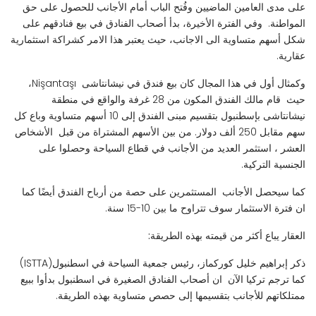
على مدى العامين الماضيين وفُتح الباب أمام الأجانب للحصول على حق
المواطنة. وفي الفترة الأخيرة، بدأ أصحاب الفنادق في بيع فنادقهم على
شكل أسهم متساوية الى الاجانب، حيث يعتبر هذا الامر كشراكة استثمارية
عقارية.
وكمثال أول في هذا المجال كان بيع فندق في نيشانتاشى Nişantaşı،
حيث قام مالك الفندق المكون من 28 غرفة والواقع في منطقة
نيشانتاشى بإسطنبول بتقسيم مبنى الفندق إلى 10 أسهم متساوية وباع كل
سهم مقابل 250 ألف دولار. من بين الأسهم المشتراة من قبل الأشخاص
العشر ، استثمر العديد من الأجانب في قطاع السياحة وحصلوا على
الجنسية التركية.
كما سيحصل الأجانب المستثمرين على حصة من أرباح الفندق أيضًا كما
ان فترة الاستثمار سوف تتراوح ما بين 10-15 سنة.
العقار يباع أكثر من قيمته بهذه الطريقة:
ذكر إبراهيم خليل كوركماز، رئيس جمعية السياحة في اسطنبول(ISTTA)
كما ترجم تركيا الآن ان أصحاب الفنادق الصغيرة في اسطنبول بدأوا ببيع
ممتلكاتهم للأجانب بتقسيمها إلى حصص متساوية بهذه الطريقة.