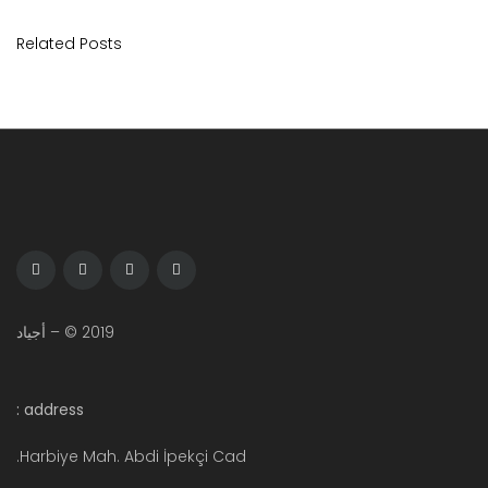
Related Posts
2019 © – أجياد
address :
Harbiye Mah. Abdi İpekçi Cad.