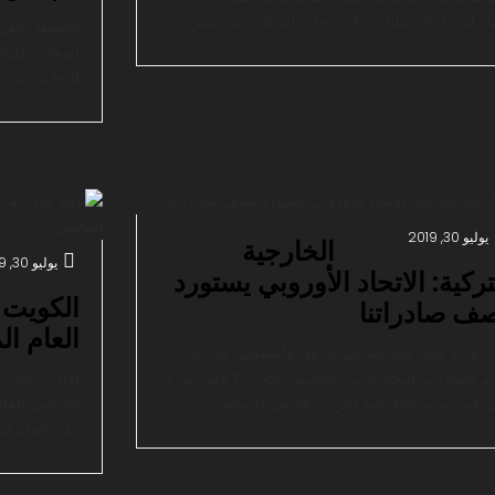
مليار ليرة (1.78 مليار دولار). جاء ذلك في بيان نشرته
الحصول على 
الوزارة حول معطيات الميزانية لشهر يوليو 2019. وأشار
أصحاب الفنادق
يان أن عوائد الميزانية خلال يوليو الماضي ارتفعت
للأجانب عن 
بنسبة 51.1 في المئة مقارنة مع الشهر نفسه من العام
اضي وبلغت […]
يحصل على الج
ترجم تركيا ا
الممنوحة للأ
يوليو 30, 2019
الخارجية
يوليو 30, 2019
تركية: الاتحاد الأوروبي يستورد
ف صادراتنا
العام ا
ب وزير الخارجية التركي فاروق قايمقجي، قال إن
حجم المبادلات التجارية بين الجانبين يبلغ 150 مليار يورو
أفادت بيانات
 نائب وزير الخارجية التركي فاروق قايمقجي،
ثنين، إن الاتحاد الأوروبي يستورد نصف الصادرات
على العام ال
ركية. جاء ذلك، في كلمته خلال المشاركة ببرنامج
وزارة المالية 
م المجتمع المدني في العاصمة أنقرة، تناول خلالها
المحقق بعد ا