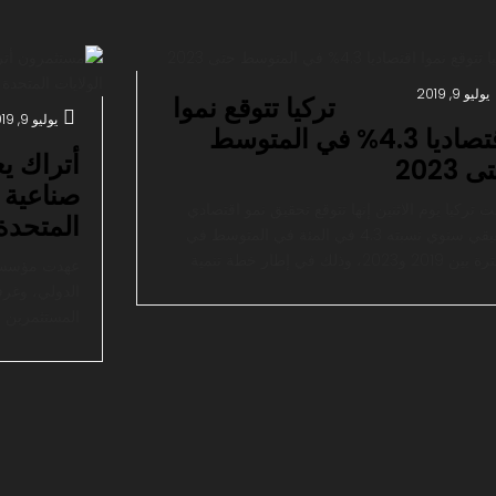
وع التجارة بين تركيا والاتحاد الأوروبي. وذكر
مسؤول […]
المالي المنت
الميزانية […]
يوليو 9, 2019
تركيا تتوقع نموا
يوليو 9, 2019
اقتصاديا 4.3% في المتوسط
أتراك ي
 2023
صناعية 
ت تركيا يوم الاثنين إنها تتوقع تحقيق نمو اقتصادي
المتحدة
حقيقي سنوي نسبته 4.3 في المئة في المتوسط في
الفترة بين 2019 و2023، وذلك في إطار خطة تنمية
عهدت مؤسسات
حة مدتها خمس سنوات تهدف إلى تعزيز الكفاءة
الدولي، وغرفة
والتنافسية. وانكمش اقتصاد تركيا 2.6 في المئة في
المستثمرين ا
الثلاثة أشهر الأولى من 2019، بعدما سجل انكماشا بلغ
رئيس جمعية ا
ثة في المئة […]
عثمان أكات في
غرفة التجارة 
في نيسان/ [