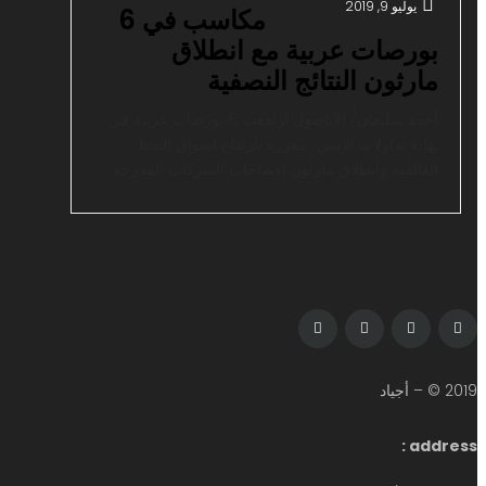
يوليو 9, 2019
مكاسب في 6
بورصات عربية مع انطلاق
مارثون النتائج النصفية
أحمد سليمان/ الأناضول ارتفعت 6 بورصات عربية في
نهاية تداولات الإثنين، معززه بارتفاع أسواق النفط
العالمية وانطلاق مارثون إفصاحات الشركات المدرجة،
عن نتائجها النصفية في بعض الأسواق ما عزز معنويات
المستثمرين. وبحلول الساعة (13:22 تغ)، ارتفعت العقود
الآجلة لخام برنت القياسي تسليم سبتمبر/ أيلول بنسبة
0.4 بالمئة أو 26 سنتاً إلى 64.49 دولارا للبرميل. فيما
[…]
2019 © – أجياد
address :