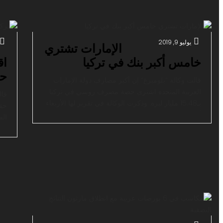
ومسارحها ومعابدها بمنطقة غرب الأناضول. وتقول وثائق
موض
تاريخية إن تاريخ المدينة الواقعة […]
ال
يوليو 9, 2019
الإمارات تشتري
خامس أكبر بنك في تركيا
حتى
قالت وكالة “بلومبرغ” إن أكبر مصارف دولة الإمارات
العربية المتحدة اشترى حصة مصرف روسي في تركيا
قال
بـ15.48 مليار ليرة. وذكرت الوكالة في تقرير لها الأربعاء
أن بنك “سبيربنك” الروسي باع حصته البالغة 99.85%
في بنك “دينيز بنك” التركي إلى حساب بنك “الإمارات
طمو
دبي الوطني”. ووصفت الوكالة في تقرير نشرته الأربعاء،
صفقة شراء “دينيز بنك” بأكبر […]
ثلا