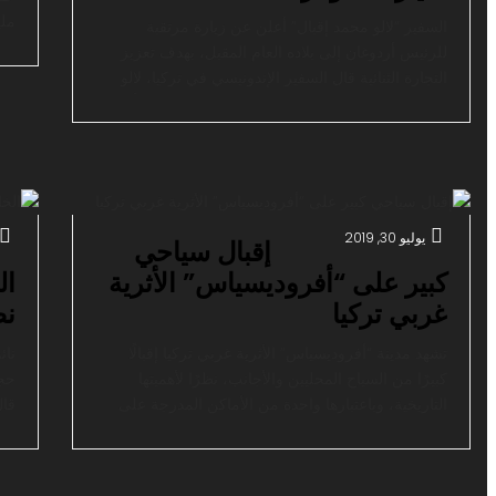
السفير “لالو محمد إقبال” أعلن عن زيارة مرتقبة
للرئيس أردوغان إلى بلاده العام المقبل، بهدف تعزيز
الب
التجارة الثنائية قال السفير الإندونيسي في تركيا، لالو
محمد إقبال، إن بلاده تهدف لرفع حجم التجارة مع أنقرة
الم
إلى 10 مليارات دولار سنويا. جاء ذلك في حفل أقامته
سفارة جاكرتا لدى أنقرة، السبت، بمناسبة الذكرى الـ 74
لاستقلال إندونيسيا. […]
يوليو 30, 2019
إقبال سياحي
كبير على “أفروديسياس” الأثرية
ال
غربي تركيا
نص
تشهد مدينة “أفروديسياس” الأثرية غربي تركيا إقبالًا
نائ
كبيرًا من السياح المحليين والأجانب، نظرًا لأهميتها
التاريخية، وباعتبارها واحدة من الأماكن المدرجة على
قال
لائحة التراث العالمي لدى منظمة اليونسكو. وتعتبر مدينة
الإ
“أفروديسياس” واحدة من أكثر المدن القديمة التي
الت
حافظت على معالمها الأثرية وتماثيلها وأعمدتها الحجرية
لدع