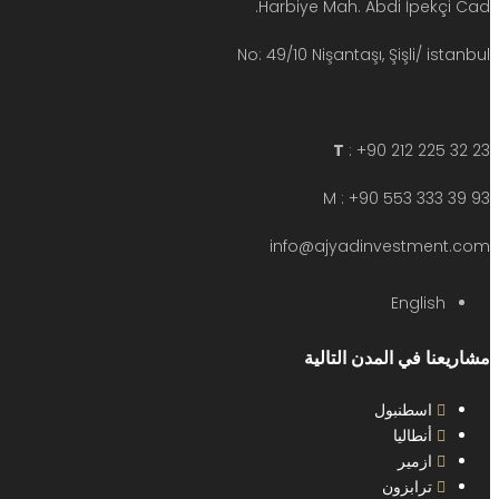
Harbiye Mah. Abdi İpekçi Cad.
No: 49/10 Nişantaşı, Şişli/ istanbul
T
: +90 212 225 32 23
M : +90 553 333 39 93
info@ajyadinvestment.com
English
مشاريعنا في المدن التالية
اسطنبول
أنطاليا
ازمير
ترابزون