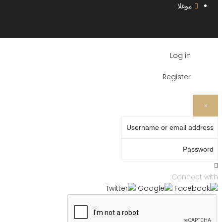
موغلا
Log in
Register
×
Username or email address
Password
Connect with: