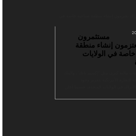
سجل 3.34 مليارات دينار (11 مليار دولار) في العام
هي في مارس/آذار الماضي. وكان عجز
مستثمرون
عتزمون إنشاء منطقة
خاصة في الولايات
 مالية كبرى مثل “إكسيم بانك”، والبنك
 التجارة الأمريكية بتعزيز وجود
لأتراك في الولايات المتحدة، حسبما أعلن
لأعمال التركية الأمريكية ورئيس غرفة
التجارة الأمريكية في تركيا (TABA-AmCham) علي
 أثناء حديثه عن الزيارة التي قام بها وفد
الأمريكية في تركيا إلى الولايات المتحدة
…]