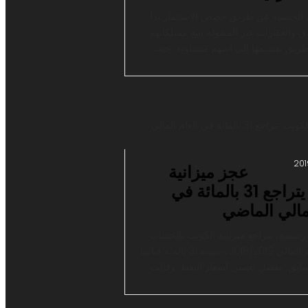
الجنسية عن طريق حصص الاستثمار بدأ
 والعقارات غير المنقولة ببيع ممتلكاتهم
طريق تقسيمها إلى أسهم متساوية. حيث
يحصل الأجنبي على حصة قدرها 250 ألف دولار وبذلك
نسية التركية بهذه الطريقة، بينما يقوم
أيضا باستثمار الفندق لمدة 15 سنة. و حسب ما
لآن بدأ الحق في الحصول على الجنسية
جانب مقابل […]
عجز ميزانية
الكويت يتراجع 31 بالمائة في
لمالي الماضي
 رسمية، بتراجع ميزانية الكويت بالحساب
الختامي للعام المالي 2018/2019، بنسبة 31 بالمئة قياسا
سابق، بفضل تحسن أسعار النفط. وقالت
الكويتية في بيان، الإثنين، إن العجز
ستقطاع نسبة احتياطي الأجيال القادمة