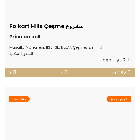
مشروع Folkart Hills Çeşme
Price on call
Musalla Mahallesi, 1136. Sk. No:77, Çeşme/İzmir
الشقق السكنية
7 سنوات ago
2
3
4
460 m
عرض مميز
مشاريعنا