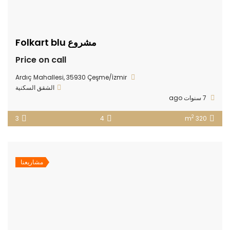
مشروع Folkart blu
Price on call
Ardıç Mahallesi, 35930 Çeşme/İzmir
الشقق السكنية
7 سنوات ago
2
3
4
320 m
مشاريعنا