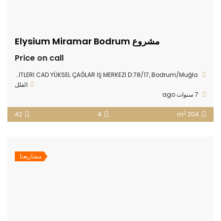
مشروع Elysium Miramar Bodrum
Price on call
Yokuşbaşı Mahallesi, KIBRIS ŞEHİTLERİ CAD YÜKSEL ÇAĞLAR İŞ MERKEZİ D:78/17, Bodrum/Muğla
الفلل
7 سنوات ago
2
42
4
204 m
مشاريعنا