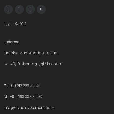
2019 © – أجياد
address :
Harbiye Mah. Abdi İpekçi Cad.
No: 49/10 Nişantaşı, Şişli/ istanbul
T
: +90 212 225 32 23
M : +90 553 333 39 93
info@ajyadinvestment.com