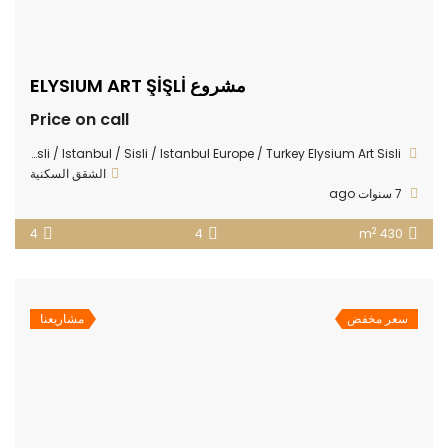
مشروع ELYSIUM ART ŞİŞLİ
Price on call
Sisli Merkez neighborhood bakery across the street No: 35 Sisli / Istanbul / Sisli / Istanbul Europe / Turkey Elysium Art Sisli
الشقق السكنية
7 سنوات ago
2
4
4
430 m
سعر مخفض
مشاريعنا