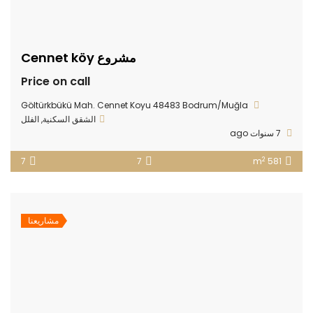
مشروع Cennet köy
Price on call
Göltürkbükü Mah. Cennet Koyu 48483 Bodrum/Muğla
الشقق السكنية
,
الفلل
7 سنوات ago
2
7
7
581 m
مشاريعنا