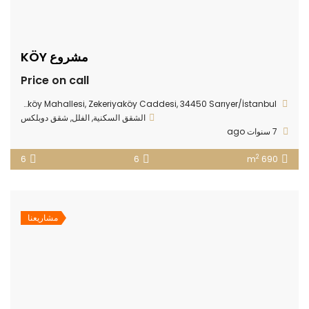
مشروع KÖY
Price on call
Zekeriyaköy Mahallesi, Zekeriyaköy Caddesi, 34450 Sarıyer/İstanbul
الشقق السكنية
,
الفلل
,
شقق دوبلكس
7 سنوات ago
2
6
6
690 m
مشاريعنا