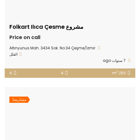
مشروع Folkart Ilıca Çesme
Price on call
Altınyunus Mah. 3434 Sok. No:34 Çeşme/İzmir
الفلل
7 سنوات ago
2
4
4
250 m
مشاريعنا