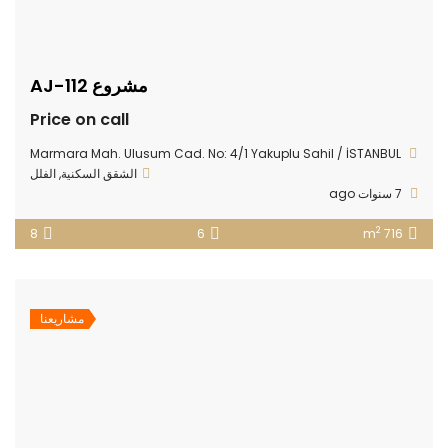
مشروع AJ-112
Price on call
Marmara Mah. Ulusum Cad. No: 4/1 Yakuplu Sahil / İSTANBUL
الشقق السكنية
,
الفلل
7 سنوات ago
2
8
6
716 m
مشاريعنا