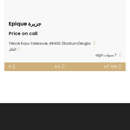
جزيرة Epique
Price on call
Tilkicik Koyu Yalıkavak, 48400 /Bodrum/Muğla
الفلل
7 سنوات ago
2
5
5.5
706 m