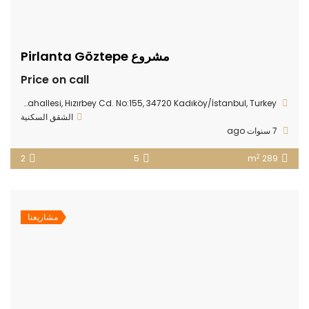
مشروع Pirlanta Göztepe
Price on call
Fikirtepe Mahallesi, Hızırbey Cd. No:155, 34720 Kadıköy/İstanbul, Turkey
الشقق السكنية
7 سنوات ago
2
2
5
289 m
مشاريعنا