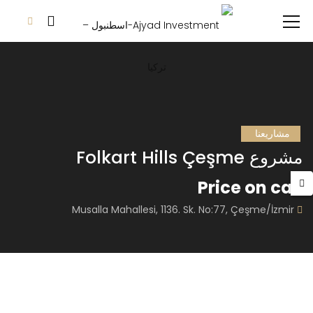
مشاريعنا
مشروع Folkart Hills Çeşme
Price on call
Musalla Mahallesi, 1136. Sk. No:77, Çeşme/İzmir
THE RITZ-CARLTON RESIDENCES
FLOKART NOVA
Price on call
Price on call
Teşvikiye, Vali Konağı Cd. No:108, Şişli/İstanbul, Turkey