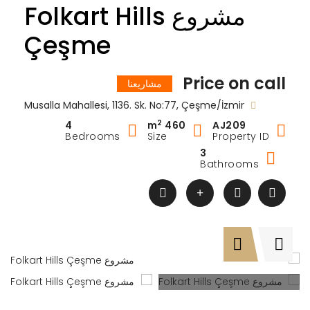
مشروع Folkart Hills
Çeşme
Price on call
مشاريعنا
Musalla Mahallesi, 1136. Sk. No:77, Çeşme/İzmir
2
4
460 m
AJ209
Bedrooms
Size
Property ID
3
Bathrooms