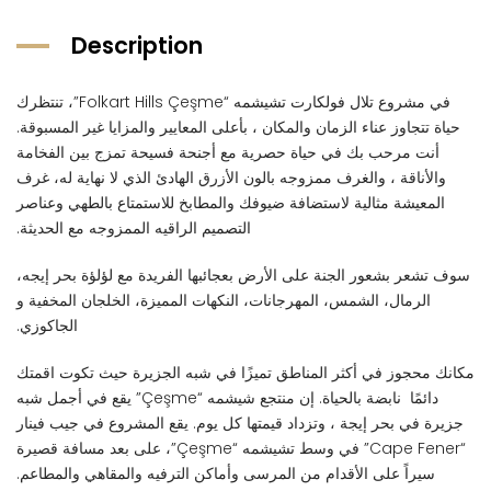
Description
في مشروع تلال فولكارت تشيشمه “Folkart Hills Çeşme”، تنتظرك
حياة تتجاوز عناء الزمان والمكان ، بأعلى المعايير والمزايا غير المسبوقة.
أنت مرحب بك في حياة حصرية مع أجنحة فسيحة تمزج بين الفخامة
والأناقة ، والغرف ممزوجه بالون الأزرق الهادئ الذي لا نهاية له، غرف
المعيشة مثالية لاستضافة ضيوفك والمطابخ للاستمتاع بالطهي وعناصر
التصميم الراقيه الممزوجه مع الحديثة.
سوف تشعر بشعور الجنة على الأرض بعجائبها الفريدة مع لؤلؤة بحر إيجه،
الرمال، الشمس، المهرجانات، النكهات المميزة، الخلجان المخفية و
الجاكوزي.
مكانك محجوز في أكثر المناطق تميزًا في شبه الجزيرة حيث تكوت اقمتك
دائمًا نابضة بالحياة. إن منتجع شيشمه “Çeşme” يقع في أجمل شبه
جزيرة في بحر إيجة ، وتزداد قيمتها كل يوم. يقع المشروع في جيب فينار
“Cape Fener” في وسط تشيشمه “Çeşme”، على بعد مسافة قصيرة
سيراً على الأقدام من المرسى وأماكن الترفيه والمقاهي والمطاعم.