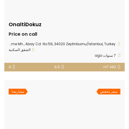
OnaltiDokuz
Price on call
Kazlıçeşme Mh., Abay Cd. No:56, 34020 Zeytinburnu/İstanbul, Turkey
الشقق السكنية
7 سنوات ago
2
4
6.5
482 m
سعر مخفض
مشاريعنا