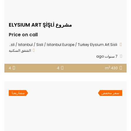
مشروع ELYSIUM ART ŞİŞLİ
Price on call
Sisli Merkez neighborhood bakery across the street No: 35 Sisli / Istanbul / Sisli / Istanbul Europe / Turkey Elysium Art Sisli
الشقق السكنية
7 سنوات ago
2
4
4
430 m
سعر مخفض
مشاريعنا