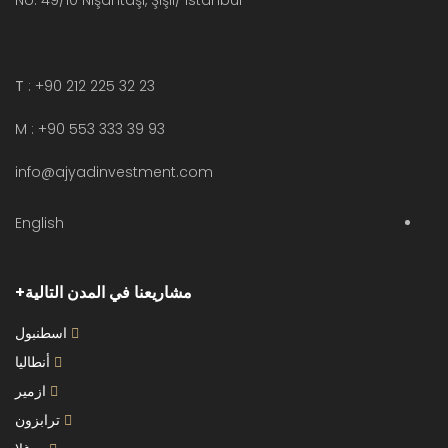
No: 49/10 Nişantaşı, Şişli/ istanbul
T
: +90 212 225 32 23
M : +90 553 333 39 93
info@ajyadinvestment.com
English
مشاريعنا في المدن التالية
اسطنبول
أنطاليا
ازمير
ترابزون