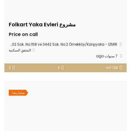
مشروع Folkart Yaka Evleri
Price on call
Örnekköy Mah. 7402 Sok. No:158 ve 3442 Sok. No:2 Örnekköy/Karşıyaka - İZMİR
الشقق السكنية
7 سنوات ago
2
2
3
138 m
مشاريعنا