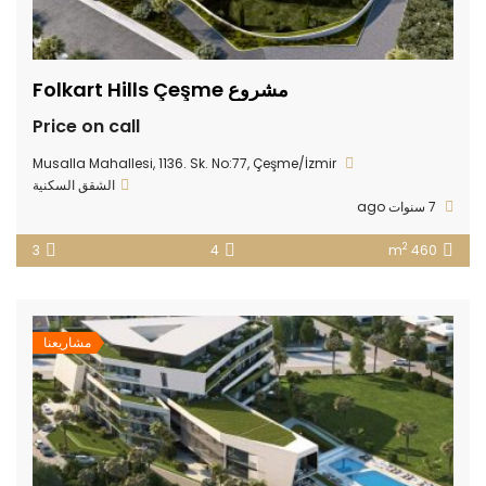
مشروع Folkart Hills Çeşme
Price on call
Musalla Mahallesi, 1136. Sk. No:77, Çeşme/İzmir
الشقق السكنية
7 سنوات ago
2
3
4
460 m
مشاريعنا