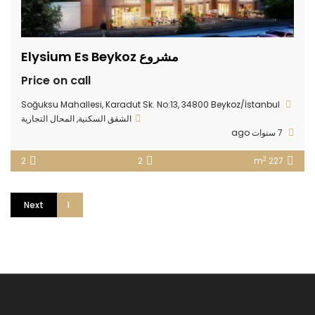
مشروع Elysium Es Beykoz
Price on call
Soğuksu Mahallesi, Karadut Sk. No:13, 34800 Beykoz/İstanbul
الشقق السكنية
,
المحال التجارية
7 سنوات ago
2
2
2
227 m
Next
2
1