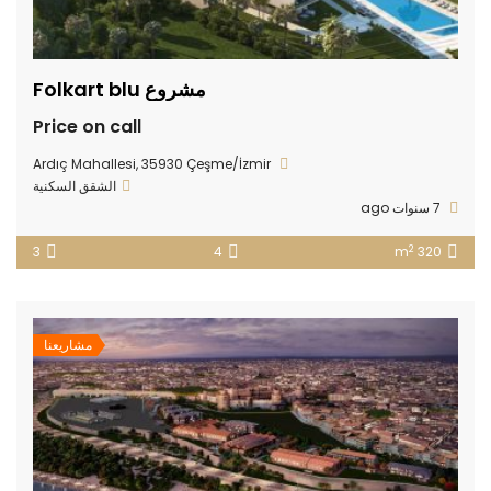
مشروع Folkart blu
Price on call
Ardıç Mahallesi, 35930 Çeşme/İzmir
الشقق السكنية
7 سنوات ago
2
3
4
320 m
مشاريعنا