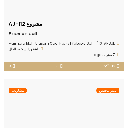
مشروع AJ-112
Price on call
Marmara Mah. Ulusum Cad. No: 4/1 Yakuplu Sahil / İSTANBUL
الشقق السكنية
,
الفلل
7 سنوات ago
2
8
6
716 m
سعر مخفض
مشاريعنا