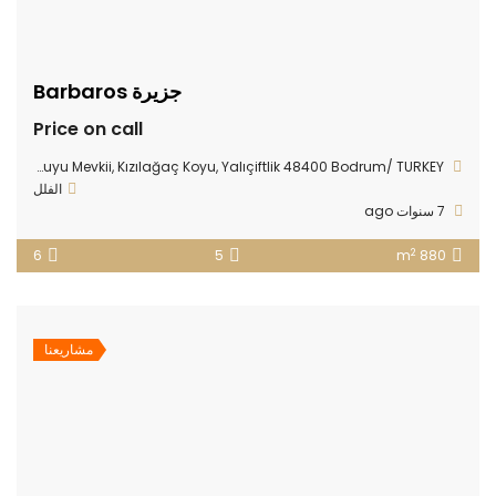
جزيرة Barbaros
Price on call
Bodrum Gerenkuyu Mevkii, Kızılağaç Koyu, Yalıçiftlik 48400 Bodrum/ TURKEY
الفلل
7 سنوات ago
2
6
5
880 m
مشاريعنا