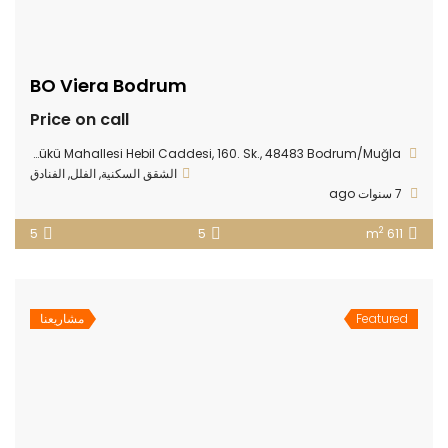
BO Viera Bodrum
Price on call
Göltürkbükü Mahallesi Hebil Caddesi, 160. Sk., 48483 Bodrum/Muğla
الشقق السكنية
,
الفلل
,
الفنادق
7 سنوات ago
2
5
5
611 m
Featured
مشاريعنا