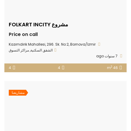
مشروع FOLKART INCITY
Price on call
Kazımdirik Mahallesi, 296. Sk. No:2, Bornova/İzmir
الشقق السكنية
,
مراكز التسوق
7 سنوات ago
2
4
4
46 m
مشاريعنا