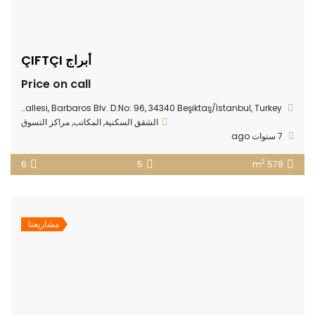
أبراج ÇIFTÇI
Price on call
Nisbetiye Mahallesi, Barbaros Blv. D:No: 96, 34340 Beşiktaş/İstanbul, Turkey
الشقق السكنية
,
المكاتب
,
مراكز التسوق
7 سنوات ago
2
6
5
578 m
مشاريعنا