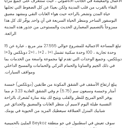
الأعمال والمعيشة في الجانب الأناضولي ، حيث ستتعرف على جميع مزايا
البقاء بالقرب من قلب المدينة ولكن بعيدًا عن كل الضغوط التي تجلبها
حياة المدن وتشعر بالراحه حيث هواء الغابات النقي ومشهد مضيق
البوسفور الساحر ومنظر الحياة السريعة في آنِ واحد, يوفّر لك كل هذا
ممزوجاً بالتصميم المعماري الحديث والمستوحى من جذور هذه المدينة
الرائعة.
تبلغ المساحة الاجمالية للمشروع حوالي 27.555 متر مربع ، عبارة عن 15
وحدة تجارية ، 100 وحدة سكنية تشمل 1+1 ، 2+1 ، 1+2 دوبلكس و3+1
دوبلكس، وجميع الوحدات التي تقدم لها مجموعة واسعة من الخدمات بما
في ذلك الجيم والساونا والحمام التركي والحمامات والمسبح الداخلي
ومواقف السيارات.
يبلغ ارتفاع الأسقف في الشقق المكونة من طابقين (دوبلكس) خمسة
أمتار وخمسة وسبعون سم (5.75) م وفي الشقق العادية 3.23 م مما
يوفر الجو المريح للنظر والقلب ويتيح لك بيئة منارة تُشعرك بالراحة
النفسية طيلة اليوم لاسيم أن منظر الغابات والمضيق والحدائق عبر
شبابيك المنزل العملاقة سيعطيك المزيد من الحيوية في يومك.
سوف تعيش في اسطنبول في جو منطقة Beykoz المليئ بالحميمية