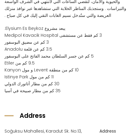
والحيوية والأمان، لتقضي الساعات التي لاتنتهي في الشرف الواسعة
والتيراسات . وستجذبك المناظر الخلابة التي ستشاهدها عبر نوافذ منزلك
العريضة والتي ستٌدخل نسيم الغابات النقي إليك في كل صباح .
يبعد مشروع Elysium Es Beykoz:
3 كم فقط عن مستشفى Medipol Kavacik Hospital
3 كم عن مضيق البوسفور
3.5 كم عن قلعة Anadolu
5 كم عن جسر السلطان محمد الفاتح على البوسفور
9.5 كم من Etiler
10 كم من منطقة Levent و مول Kanyon
11 كم من مول Istinye Park
30 كم من مطار أتاتورك الدولي
35 كم من مطار صبيحة في آسيا
Address
Soğuksu Mahallesi, Karadut Sk. No:13,
Address