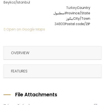
Beykoz/İstanbul
Turkey
Country
Province/State
اسطنبول
City/Town
بيكوز
34800
Postal code/ZIP
Open on Google Maps
OVERVIEW
FEATURES
File Attachments