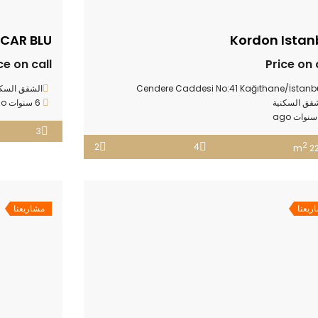
CAR BLU
Kordon Istan
ce on call
Price on 
Cendere Caddesi No:41 Kağıthane/İstanb
الشقق السكن
قق السكنية
6 سنوات ago
3
2
2
4
22
ريعنا
مشاريعنا