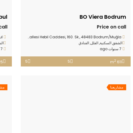
bul
BO Viera Bodrum
call
Price on call
ul
Göltürkbükü Mahallesi Hebil Caddesi, 160. Sk., 48483 Bodrum/Muğla
الشقق السكنية
,
الفلل
,
الفنادق
الش
7 سنوات ago
7 سنوات ago
2
5
5
5 m
611 m
مشاريعنا
مشا