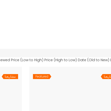
iewed
Price (Low to High)
Price (High to Low)
Date (Old to New)
ريعنا
Featured
مشاريعنا