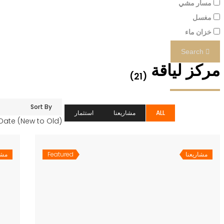
مسار مشي
مغسل
خزان ماء
Search
مركز لياقة
(21)
Sort By
ALL
مشاريعنا
استثمار
Date (New to Old)
مشاريعنا
Featured
مشا