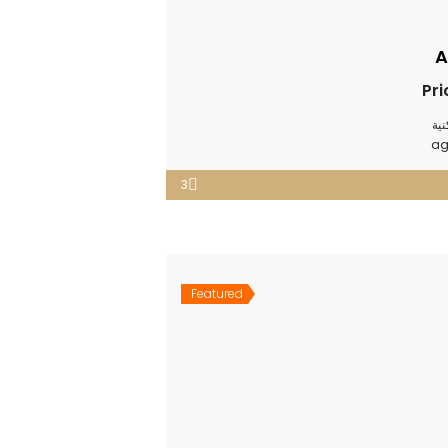
A
Pri
ية
3
Featured