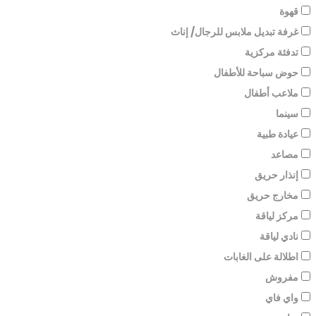
قهوة
غرفة تبديل ملابس للرجال/ إناث
تدفئة مركزية
حوض سباحة للأطفال
ملاعب أطفال
سينما
عيادة طبية
مصاعد
إنذار حريق
مخارج حريق
مركز لياقة
نادي لياقة
اطلالة على الغابات
مفروش
واي فاي