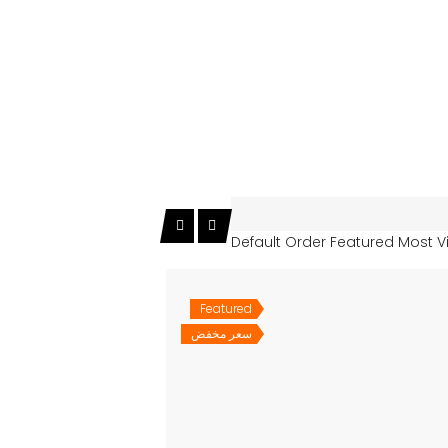
Default Order
Featured
Most V
Featured
سعر مخفض