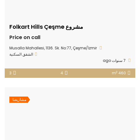
مشروع Folkart Hills Çeşme
Price on call
Musalla Mahallesi, 1136. Sk. No:77, Çeşme/İzmir
الشقق السكنية
7 سنوات ago
2
3
4
460 m
مشاريعنا