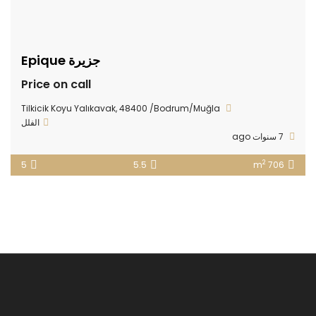
جزيرة Epique
Price on call
Tilkicik Koyu Yalıkavak, 48400 /Bodrum/Muğla
الفلل
7 سنوات ago
2
5
5.5
706 m