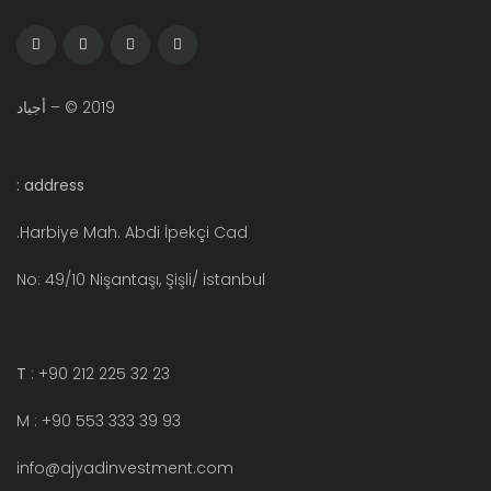
2019 © – أجياد
address :
Harbiye Mah. Abdi İpekçi Cad.
No: 49/10 Nişantaşı, Şişli/ istanbul
T
: +90 212 225 32 23
M : +90 553 333 39 93
info@ajyadinvestment.com