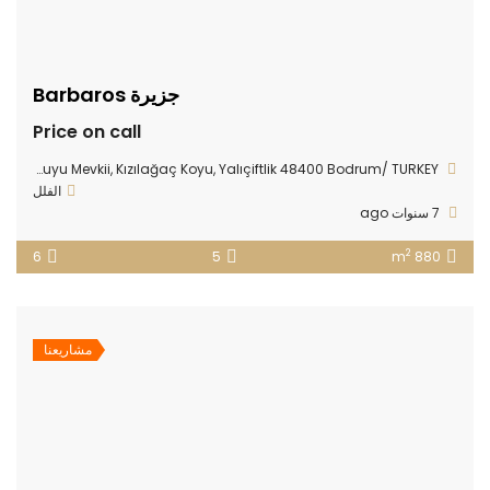
جزيرة Barbaros
Price on call
Bodrum Gerenkuyu Mevkii, Kızılağaç Koyu, Yalıçiftlik 48400 Bodrum/ TURKEY
الفلل
7 سنوات ago
2
6
5
880 m
مشاريعنا