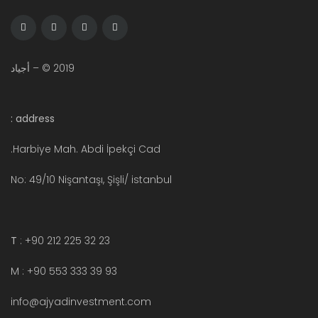
2019 © – أجياد
address :
Harbiye Mah. Abdi İpekçi Cad.
No: 49/10 Nişantaşı, Şişli/ istanbul
T
: +90 212 225 32 23
M : +90 553 333 39 93
info@ajyadinvestment.com