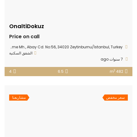
OnaltiDokuz
Price on call
Kazlıçeşme Mh., Abay Cd. No:56, 34020 Zeytinburnu/İstanbul, Turkey
الشقق السكنية
7 سنوات ago
2
4
6.5
482 m
سعر مخفض
مشاريعنا