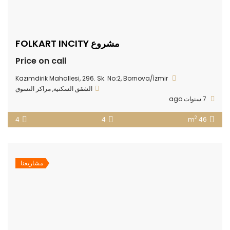
مشروع FOLKART INCITY
Price on call
Kazımdirik Mahallesi, 296. Sk. No:2, Bornova/İzmir
الشقق السكنية
,
مراكز التسوق
7 سنوات ago
2
4
4
46 m
مشاريعنا