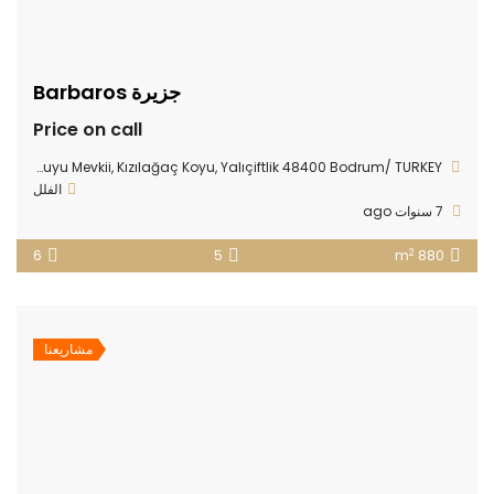
جزيرة Barbaros
Price on call
Bodrum Gerenkuyu Mevkii, Kızılağaç Koyu, Yalıçiftlik 48400 Bodrum/ TURKEY
الفلل
7 سنوات ago
2
6
5
880 m
مشاريعنا