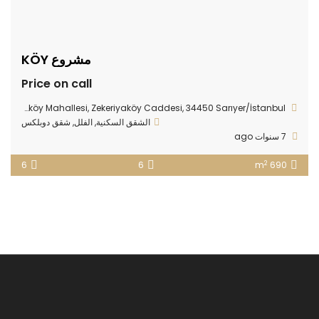
مشروع KÖY
Price on call
Zekeriyaköy Mahallesi, Zekeriyaköy Caddesi, 34450 Sarıyer/İstanbul
الشقق السكنية
,
الفلل
,
شقق دوبلكس
7 سنوات ago
2
6
6
690 m