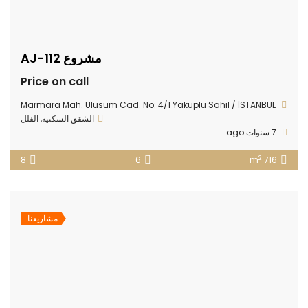
مشروع AJ-112
Price on call
Marmara Mah. Ulusum Cad. No: 4/1 Yakuplu Sahil / İSTANBUL
الشقق السكنية
,
الفلل
7 سنوات ago
2
8
6
716 m
مشاريعنا