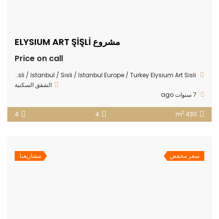
مشروع ELYSIUM ART ŞİŞLİ
Price on call
Sisli Merkez neighborhood bakery across the street No: 35 Sisli / Istanbul / Sisli / Istanbul Europe / Turkey Elysium Art Sisli
الشقق السكنية
7 سنوات ago
2
4
4
430 m
سعر مخفض
مشاريعنا