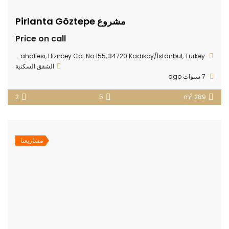
مشروع Pirlanta Göztepe
Price on call
Fikirtepe Mahallesi, Hızırbey Cd. No:155, 34720 Kadıköy/İstanbul, Turkey
الشقق السكنية
7 سنوات ago
2
2
5
289 m
مشاريعنا