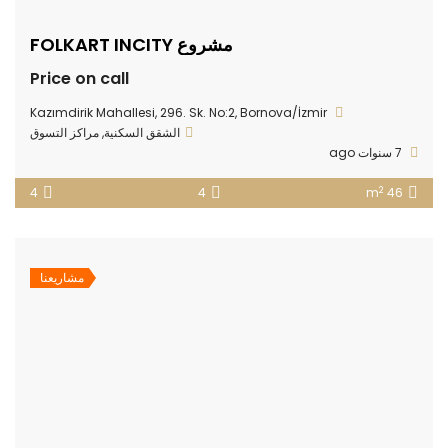
مشروع FOLKART INCITY
Price on call
Kazımdirik Mahallesi, 296. Sk. No:2, Bornova/İzmir
الشقق السكنية
,
مراكز التسوق
7 سنوات ago
2
4
4
46 m
مشاريعنا