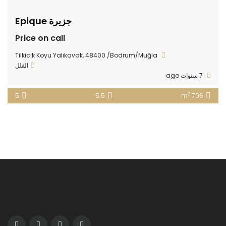
جزيرة Epique
Price on call
Tilkicik Koyu Yalıkavak, 48400 /Bodrum/Muğla
الفلل
7 سنوات ago
2
5
5.5
706 m