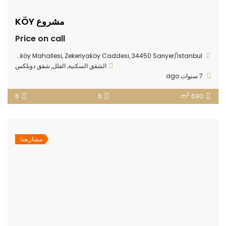
مشروع KÖY
Price on call
Zekeriyaköy Mahallesi, Zekeriyaköy Caddesi, 34450 Sarıyer/İstanbul
الشقق السكنية
,
الفلل
,
شقق دوبلكس
7 سنوات ago
2
6
6
690 m
مشاريعنا