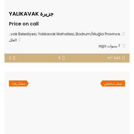
جزيرة YALIKAVAK
Price on call
47FW+CH Yalıkavak Belediyesi, Yalıkavak Mahallesi, Bodrum/Muğla Province
الفلل
7 سنوات ago
2
2
3
340 m
سعر مخفض
مشاريعنا