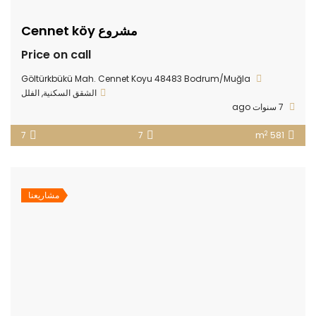
مشروع Cennet köy
Price on call
Göltürkbükü Mah. Cennet Koyu 48483 Bodrum/Muğla
الشقق السكنية
,
الفلل
7 سنوات ago
2
7
7
581 m
مشاريعنا