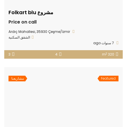
مشروع Folkart blu
Price on call
Ardıç Mahallesi, 35930 Çeşme/İzmir
الشقق السكنية
7 سنوات ago
2
3
4
320 m
Featured
مشاريعنا