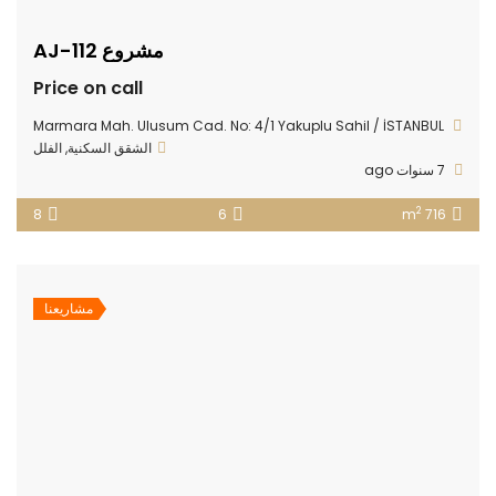
مشروع AJ-112
Price on call
Marmara Mah. Ulusum Cad. No: 4/1 Yakuplu Sahil / İSTANBUL
الشقق السكنية
,
الفلل
7 سنوات ago
2
8
6
716 m
مشاريعنا