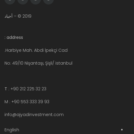
2019 © – أجياد
address :
Harbiye Mah. Abdi İpekçi Cad.
No: 49/10 Nişantaşı, Şişli/ istanbul
T
: +90 212 225 32 23
M : +90 553 333 39 93
info@ajyadinvestment.com
English