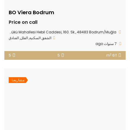
BO Viera Bodrum
Price on call
Göltürkbükü Mahallesi Hebil Caddesi, 160. Sk., 48483 Bodrum/Muğla
الشقق السكنية
,
الفلل
,
الفنادق
7 سنوات ago
2
5
5
611 m
مشاريعنا