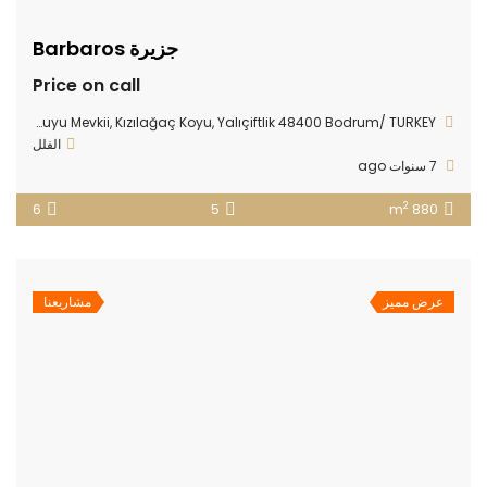
جزيرة Barbaros
Price on call
Bodrum Gerenkuyu Mevkii, Kızılağaç Koyu, Yalıçiftlik 48400 Bodrum/ TURKEY
الفلل
7 سنوات ago
2
6
5
880 m
عرض مميز
مشاريعنا