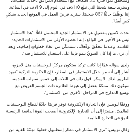
وسنحقّق نموًّا قدرُه 3.5 أضعاف مع استخدام المرافق بأحدث التقنيات،
وستزيد سعة شحننا التي تبلغ 10 آلاف في اليوم إلى 9 آلاف في الساعة.
إننا نوظّفُ حاليًّا 867 شخصًا. ستزيد فرصُ العمل في الموقع الجديد بشكلٍ
كبيرٍ أيضًا”.
تحدث لاسين بتفصيلٍ عن الاستثمار الجديد المحتمل قائلًا: “هذا الاستثمار
ليس هو الأخير. في الواقع، إنه الخطوة الأولى من الاستثمارات الجديدة
القادمة. وعندما تتحقّقُ توقّعاتُنا، سنتمكّن من اتخاذ خطواتٍ إضافية، وبعد
أن نرى ما إذا كان السوقُ ينمو فإننا على استعدادٍ للاستثمار فيه”.
ولدى سؤاله عمّا إذا كانت تركيا ستكون مركزًا للوجستيات مثل لايبزيغ،
أشار إلى أنه من خلال الاستثمار في المطار، فإن الحكومة التركية “تمهد
الطريق لذلك. لا يمكن قول ذلك في الثلاث إلى خمس سنوات القادمة.
سيكون ذلك ممكنًا بفضل إلى هبوط الطائرة ذات الجسم العريض مع
توسيع المدارج في المراحل الأخرى من الاستثمار”.
ووفقًا لنوبيس فإن التجارة الإلكترونية توفر فرصًا جادّةً لقطاع اللوجستيات
العالميّ، مشيرًا إلى أن التجارة الإلكترونية أصبحت القوة الدافعة الرئيسية
للنموّ في التجارة العالمية.
وقال نوبيس: “نرى الاستثمار في مطار إسطنبول خطوةً مهمّةً للغاية من