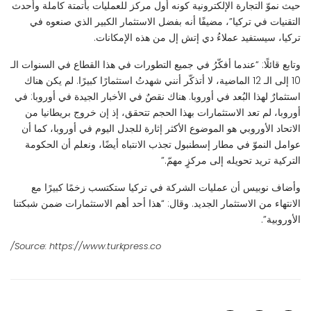
حيث نموّ التجارة الإلكترونية كونه أول مركز للعمليات بأتمتة كاملة وأحدث
التقنيات في تركيا”، مضيفًا أنه بفضل الاستثمار الكبير الذي صنعوه في
تركيا، سيستفيد عملاءُ دي إتش إل من هذه الإمكانات.
وتابع قائلًا: “عندما أفكّرُ في جميع التطورات في هذا القطاع في السنوات الـ
10 إلى الـ 12 الماضية، لا أتذكّر أنني شهدتُ استثمارًا كبيرًا. لم يكن هناك
استثمارٌ لهذا البُعد في أوروبا. هناك نقصٌ في الأخبار الجيدة في أوروبا: في
أوروبا، لم تعد الاستثمارات بهذا الحجم تتحقق، إذ إن خروج بريطانيا من
الاتحاد الأوروبي هو الموضوع الأكثر إثارة للجدل اليوم في أوروبا، كما أن
عوامل النموّ في مطار إسطنبول تجذب الانتباه أيضًا، ونعلم أن الحكومة
التركية تريد تحويله إلى مركزٍ مهمّ.”
وأضاف نوبيس أن عمليات الشركة في تركيا ستكتسب زخمًا كبيرًا مع
الانتهاء من الاستثمار الجديد. وقال: “هذا أحد أهم الاستثمارات ضمن شبكتنا
الأوروبية”.
Source: https://www.turkpress.co/