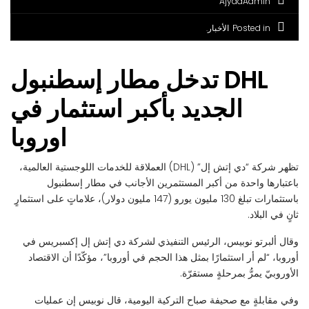
AjyadAdmin
Posted in
الأخبار
DHL تدخل مطار إسطنبول
الجديد بأكبر استثمار في
اوروبا
تظهر شركة “دي إتش إل” (DHL) العملاقة للخدمات اللوجستية العالمية،
باعتبارها واحدة من أكبر المستثمرين الأجانب في مطار إسطنبول
باستثمارات تبلغ 130 مليون يورو (147 مليون دولار)، علاماتٍ على استثمارٍ
ثانٍ في البلاد.
وقال ألبرتو نوبيس، الرئيس التنفيذي لشركة دي إتش إل إكسبريس في
أوروبا، “لم أر استثمارًا بمثل هذا الحجم في أوروبا”، مؤكّدًا أن الاقتصاد
الأوروبيّ يمرُّ بمرحلةٍ مستقرّة.
وفي مقابلةٍ مع صحيفة صباح التركية اليومية، قال نوبيس إن عمليات