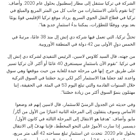
الشركة في تركيا ستنقل إلى مطار إسطنبول بحلول عام 2020. وأضاف:
“إننا نقوم بأعلى الاستثمارات من جانب كل من المتر المربع والمبلغ في
تركيا في قطاع النقل الجوي السريع. يزداد موقع تركيا الإقليمي قوةً يومًا
بعد يوم، ووفقًا للتطوّرات، يمكننا بدءُ استثمارٍ جديدٍ هنا”.
تحتلُّ تركيا، التي تعمل فيها شركة دي إتش إل منذ 38 عامًا، مرتبةً في
الخمس دولٍ الأولى بين 42 دولة في المنطقة الأوروبية.
من جهته، قال السيد كلاوس لاسين، الرئيس التنفيذي لشركة دي إتش إل
في تركيا: “نقوم الآن باستثمارٍ سيستغرق 40 عامًا أو أكثر. لأن تركيا تسير
على طريق حرج. إنها في مرحلة جيدة للغاية من حيث موقعها وهي سوق
واعدة. لقد جعلنا هذا الاستثمار أكبر لكي نزيد حصّتنا في السوق التركية
خلال السنوات القادمة والتي تبلغ اليوم 53 في المئة. في الحقيقة، إننا
مهتمّون بنموّ السوق أكثر من زيادة حصّتنا”.
وفي حديثه عن الجدول الزمنيّ للاستثمار، قال لاسين إنهم قد وضعوا
الأساس وسوف ينتقلون إلى المرحلة الثانية اعتبارًا من الأول من أيّار/
مايو. وأضاف: “هدفنا هو الانتقال إلى المرحلة الثالثة في كانون الأول/
ديسمبر. إذا سارت الأمورُ على النحو المخطّط، فإننا نهدفُ إلى الانتقال
بحلول عام 2020. نتحدث عن استثمارٍ تبلغ مساحته 42 ألف متر مربع،