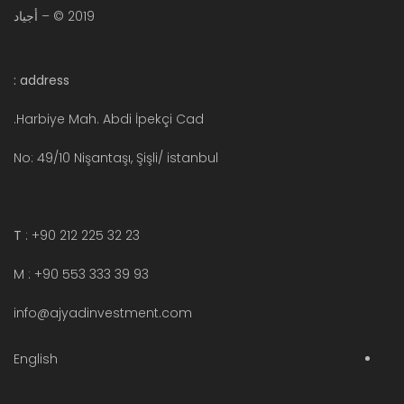
2019 © – أجياد
address :
Harbiye Mah. Abdi İpekçi Cad.
No: 49/10 Nişantaşı, Şişli/ istanbul
T
: +90 212 225 32 23
M : +90 553 333 39 93
info@ajyadinvestment.com
English