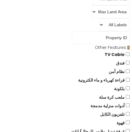
Other Features
TV Cable
فندق
نظام أمن
قراءة كهرباء و ماء الكترونية
بلكونة
ملعب كرة سلة
أدوات منزلية مدمجة
تلفزيون الكابل
قهوة
غرفة تبديل ملابس للرجال/ إناث