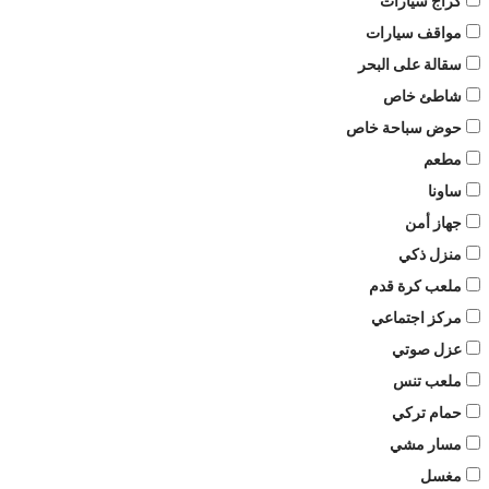
كراج سيارات
مواقف سيارات
سقالة على البحر
شاطئ خاص
حوض سباحة خاص
مطعم
ساونا
جهاز أمن
منزل ذكي
ملعب كرة قدم
مركز اجتماعي
عزل صوتي
ملعب تنس
حمام تركي
مسار مشي
مغسل