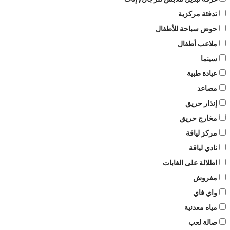
تدفئة مركزية
حوض سباحة للأطفال
ملاعب أطفال
سينما
عيادة طبية
مصاعد
إنذار حريق
مخارج حريق
مركز لياقة
نادي لياقة
اطلالة على الغابات
مفروش
واي فاي
مياه معدنية
صالة لعب