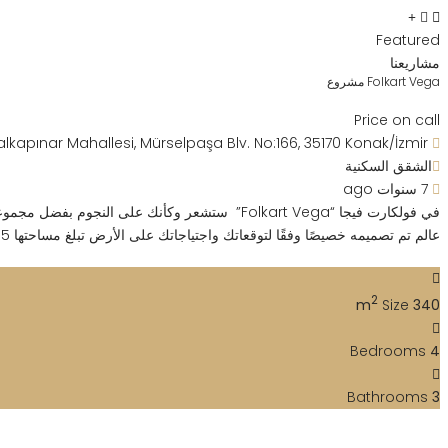
Featured
مشاريعنا
Folkart Vega مشروع
Price on call
alkapınar Mahallesi, Mürselpaşa Blv. No:166, 35170 Konak/İzmir
الشقق السكنية
7 سنوات ago
في فولكارت فيجا “Folkart Vega” ستشعر وكأنك على
عالم تم تصميمه خصيصًا وفقًا لتوقعاتك واجتياجاتك على الأرض تبلغ مساحتها 20715 م 2. والواجهات المصممه بطرقه تضمن الحصول على اطلاله مميزه لكل وحده على حدا […]
2
Size
340 m
Bedrooms
4
Bathrooms
3