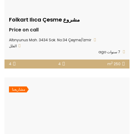
مشروع Folkart Ilıca Çesme
Price on call
Altınyunus Mah. 3434 Sok. No:34 Çeşme/İzmir
الفلل
7 سنوات ago
2
4
4
250 m
مشاريعنا