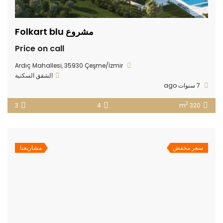
مشروع Folkart blu
Price on call
Ardıç Mahallesi, 35930 Çeşme/İzmir
الشقق السكنية
7 سنوات ago
2
3
4
320 m
سعر مخفض
مشاريعنا