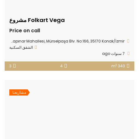
Folkart Vega مشروع
Price on call
alkapınar Mahallesi, Mürselpaşa Blv. No:166, 35170 Konak/İzmir
الشقق السكنية
7 سنوات ago
2
3
4
340 m
مشاريعنا