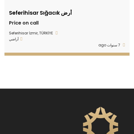
أرض Seferihisar Sığacık
Price on call
Seferihisar İzmir, TÜRKİYE
أراضي
7 سنوات ago