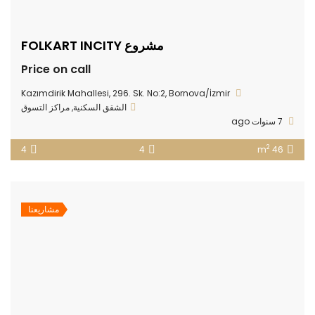
مشروع FOLKART INCITY
Price on call
Kazımdirik Mahallesi, 296. Sk. No:2, Bornova/İzmir
الشقق السكنية
,
مراكز التسوق
7 سنوات ago
2
4
4
46 m
مشاريعنا