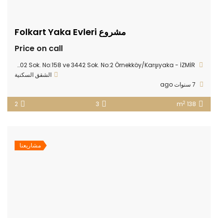
مشروع Folkart Yaka Evleri
Price on call
Örnekköy Mah. 7402 Sok. No:158 ve 3442 Sok. No:2 Örnekköy/Karşıyaka - İZMİR
الشقق السكنية
7 سنوات ago
2
2
3
138 m
مشاريعنا