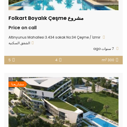
مشروع Folkart Boyalık Çeşme
Price on call
Altinyunus Mahallesi 3.434 sokak No:34 Çeşme / İzmir
الشقق السكنية
7 سنوات ago
2
5
4
300 m
مشاريعنا