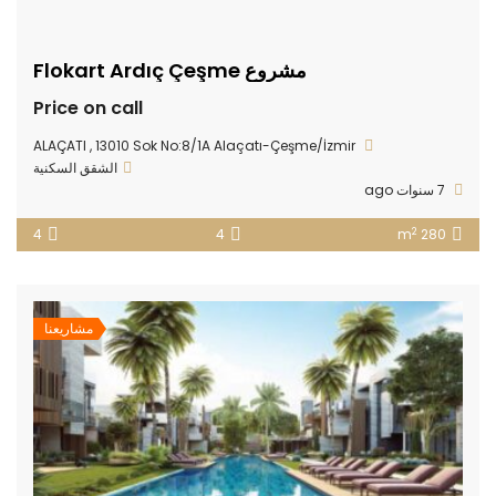
مشروع Flokart Ardıç Çeşme
Price on call
ALAÇATI , 13010 Sok No:8/1A Alaçatı-Çeşme/İzmir
الشقق السكنية
7 سنوات ago
2
4
4
280 m
مشاريعنا