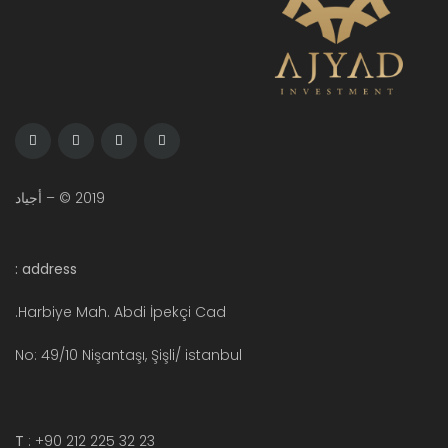
2019 © – أجياد
address :
Harbiye Mah. Abdi İpekçi Cad.
No: 49/10 Nişantaşı, Şişli/ istanbul
T
: +90 212 225 32 23