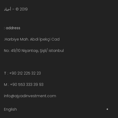
2019 © – أجياد
address :
Harbiye Mah. Abdi İpekçi Cad.
No: 49/10 Nişantaşı, Şişli/ istanbul
T
: +90 212 225 32 23
M : +90 553 333 39 93
info@ajyadinvestment.com
English