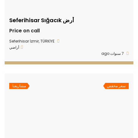
أرض Seferihisar Sığacık
Price on call
Seferihisar İzmir, TÜRKİYE
أراضي
7 سنوات ago
سعر مخفض
مشاريعنا