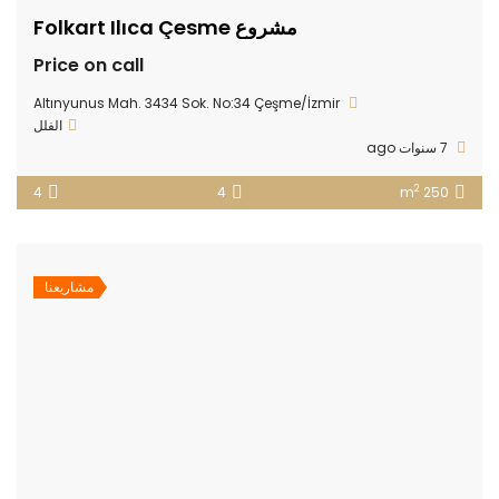
مشروع Folkart Ilıca Çesme
Price on call
Altınyunus Mah. 3434 Sok. No:34 Çeşme/İzmir
الفلل
7 سنوات ago
2
4
4
250 m
مشاريعنا