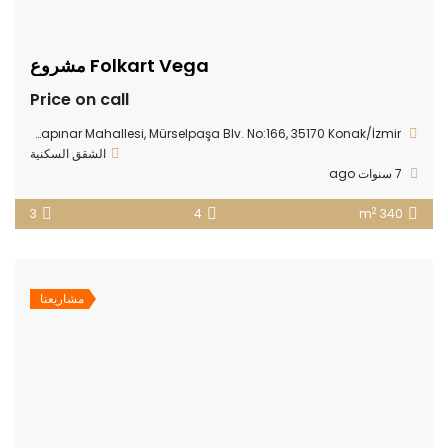
Folkart Vega مشروع
Price on call
alkapınar Mahallesi, Mürselpaşa Blv. No:166, 35170 Konak/İzmir
الشقق السكنية
7 سنوات ago
2
3
4
340 m
مشاريعنا