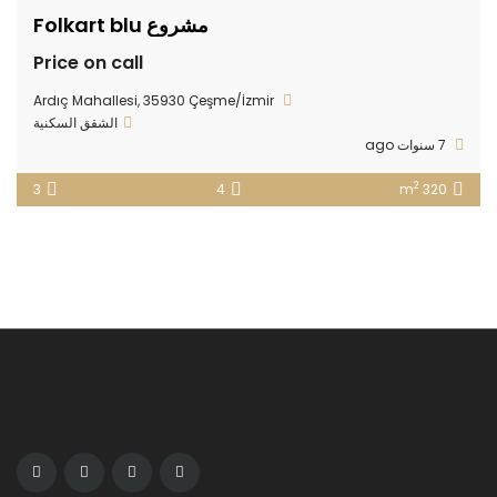
مشروع Folkart blu
Price on call
Ardıç Mahallesi, 35930 Çeşme/İzmir
الشقق السكنية
7 سنوات ago
2
3
4
320 m