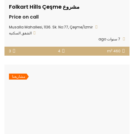
مشروع Folkart Hills Çeşme
Price on call
Musalla Mahallesi, 1136. Sk. No:77, Çeşme/İzmir
الشقق السكنية
7 سنوات ago
2
3
4
460 m
مشاريعنا