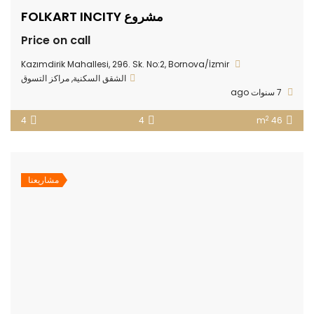
مشروع FOLKART INCITY
Price on call
Kazımdirik Mahallesi, 296. Sk. No:2, Bornova/İzmir
الشقق السكنية
,
مراكز التسوق
7 سنوات ago
2
4
4
46 m
مشاريعنا