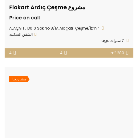
مشروع Flokart Ardıç Çeşme
Price on call
ALAÇATI , 13010 Sok No:8/1A Alaçatı-Çeşme/İzmir
الشقق السكنية
7 سنوات ago
2
4
4
280 m
مشاريعنا