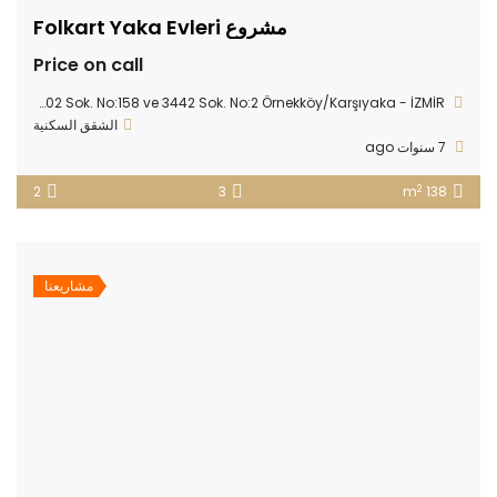
مشروع Folkart Yaka Evleri
Price on call
Örnekköy Mah. 7402 Sok. No:158 ve 3442 Sok. No:2 Örnekköy/Karşıyaka - İZMİR
الشقق السكنية
7 سنوات ago
2
2
3
138 m
مشاريعنا