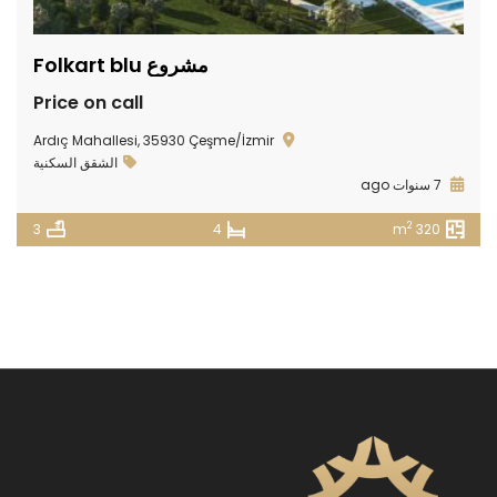
مشروع Folkart blu
Price on call
Ardıç Mahallesi, 35930 Çeşme/İzmir
الشقق السكنية
7 سنوات ago
2
3
4
320 m