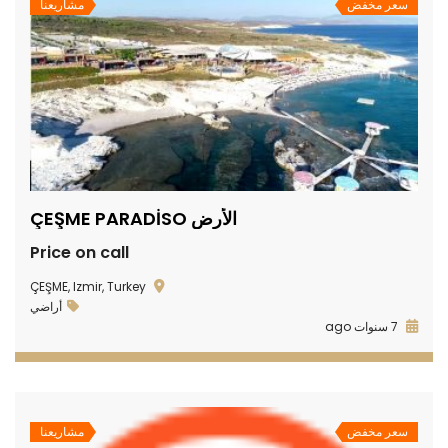
سعر مخفض
مشاريعنا
الأرض ÇEŞME PARADİSO
Price on call
ÇEŞME, Izmir, Turkey
أراضي
7 سنوات ago
سعر مخفض
مشاريعنا