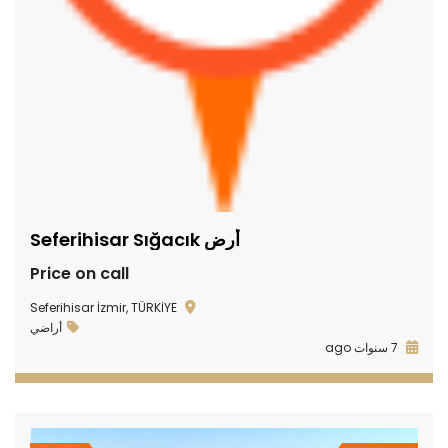
أرض Seferihisar Sığacık
Price on call
Seferihisar İzmir, TÜRKİYE
أراضي
7 سنوات ago