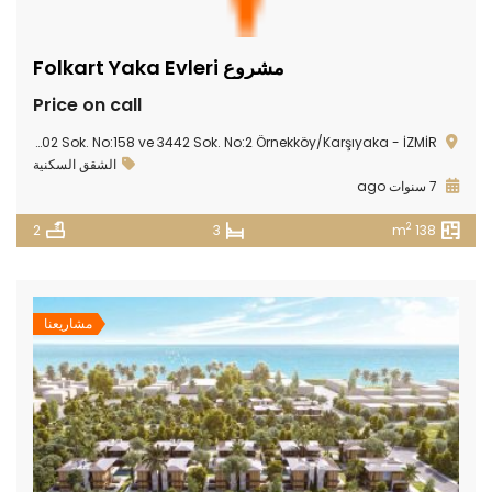
مشروع Folkart Yaka Evleri
Price on call
Örnekköy Mah. 7402 Sok. No:158 ve 3442 Sok. No:2 Örnekköy/Karşıyaka - İZMİR
الشقق السكنية
7 سنوات ago
2
2
3
138 m
مشاريعنا