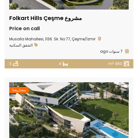
مشروع Folkart Hills Çeşme
Price on call
Musalla Mahallesi, 1136. Sk. No:77, Çeşme/İzmir
الشقق السكنية
7 سنوات ago
2
3
4
460 m
مشاريعنا