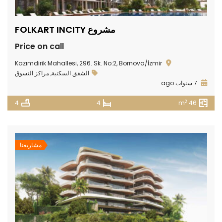
مشروع FOLKART INCITY
Price on call
Kazımdirik Mahallesi, 296. Sk. No:2, Bornova/İzmir
الشقق السكنية
,
مراكز التسوق
7 سنوات ago
2
4
4
46 m
مشاريعنا