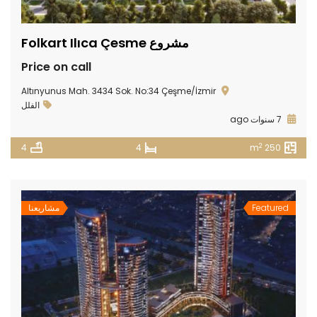
مشروع Folkart Ilıca Çesme
Price on call
Altınyunus Mah. 3434 Sok. No:34 Çeşme/İzmir
الفلل
7 سنوات ago
2
4
4
250 m
Featured
مشاريعنا