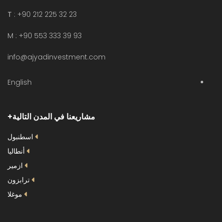
T
: +90 212 225 32 23
M : +90 553 333 39 93
info@ajyadinvestment.com
English
مشاريعنا في المدن التالية
اسطنبول
أنطاليا
ازمير
ترابزون
موغلا