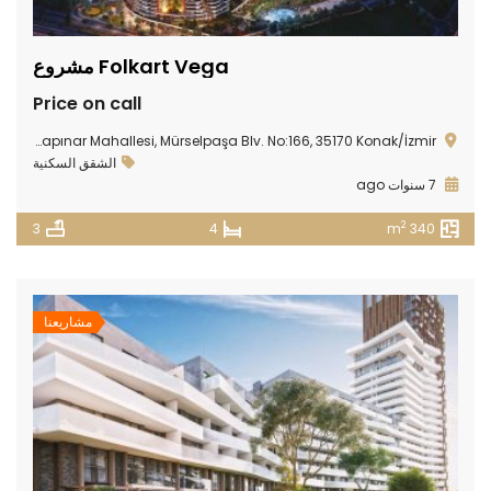
Folkart Vega مشروع
Price on call
alkapınar Mahallesi, Mürselpaşa Blv. No:166, 35170 Konak/İzmir
الشقق السكنية
7 سنوات ago
2
3
4
340 m
مشاريعنا