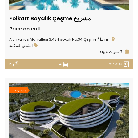
مشروع Folkart Boyalık Çeşme
Price on call
Altinyunus Mahallesi 3.434 sokak No:34 Çeşme / İzmir
الشقق السكنية
7 سنوات ago
2
5
4
300 m
مشاريعنا