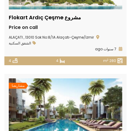
مشروع Flokart Ardıç Çeşme
Price on call
ALAÇATI , 13010 Sok No:8/1A Alaçatı-Çeşme/İzmir
الشقق السكنية
7 سنوات ago
2
4
4
280 m
مشاريعنا