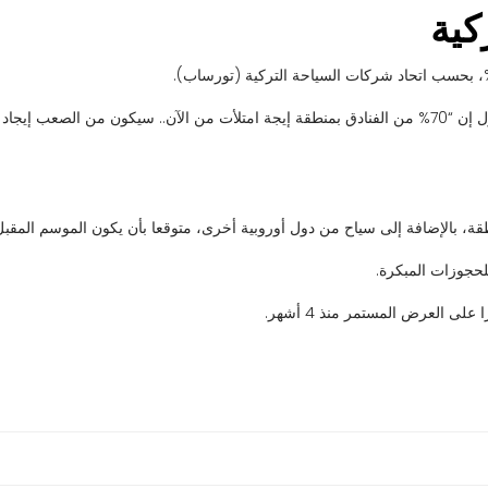
كية
وقال مسؤول منطقة إيجة في الاتحاد المذكور، تولغا غانجار، في حديث للأناضول إن “70% من الفنادق بمنطقة إيجة امتلأ
طقة، بالإضافة إلى سياح من دول أوروبية أخرى، متوقعا بأن يكون الموسم المقبل 
حجوزات المبكرة.
ى العرض المستمر منذ 4 أشهر.