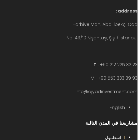
address :
Harbiye Mah. Abdi İpekçi Cad.
No: 49/10 Nişantaşı, Şişli/ istanbul
T
: +90 212 225 32 23
M : +90 553 333 39 93
info@ajyadinvestment.com
English
مشاريعنا في المدن التالية
اسطنبول