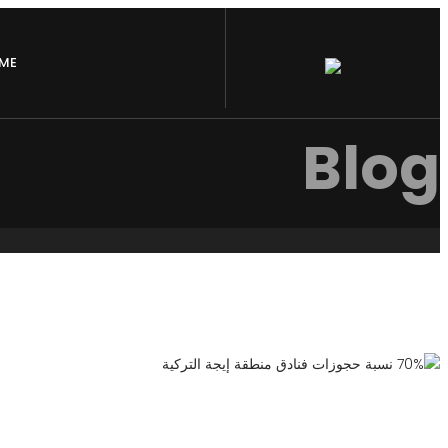
ME
Blog
أبريل 12, 2019
AjyadAdmin