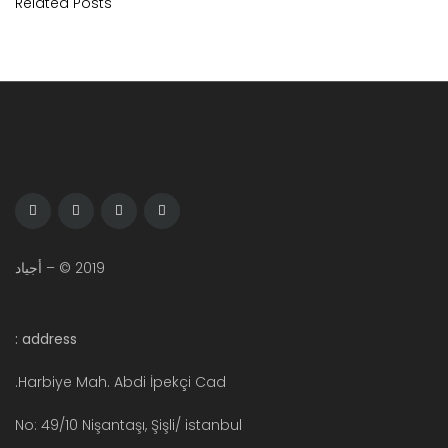
Related Posts
2019 © – أجياد
address :
Harbiye Mah. Abdi İpekçi Cad.
No: 49/10 Nişantaşı, Şişli/ istanbul