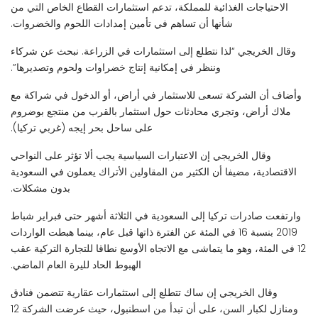
الاحتياجات الغذائية للمملكة، تدعم استثمارات القطاع الخاص التي من
شأنها أن تساهم في تأمين إمدادات اللحوم والخضروات.
وقال الخريجي “لذا نتطلع إلى استثمارات في الزراعة. نبحث عن شركاء
وننظر في إمكانية إنتاج خضراوات ولحوم وتصديرها”.
وأضاف أن الشركة تسعى للاستثمار في أراض، أو الدخول في شراكة مع
ملاك أراض، وتجري محادثات حول استثمار بالقرب من منتجع بوضروم
على ساحل بحر إيجه (غربي تركيا).
وقال الخريجي إن الاعتبارات السياسية يجب ألا تؤثر على النواحي
الاقتصادية، مضيفا أن الكثير من المقاولين الأتراك يعملون في السعودية
بدون مشكلات.
وارتفعت صادرات تركيا إلى السعودية في الثلاثة أشهر حتى فبراير شباط
2019 بنسبة 16 في المئة عن الفترة ذاتها قبل عام، بينما هبطت الواردات
12 في المئة، وهو ما يتماشى مع الاتجاه الأوسع نطاقا للتجارة التركية عقب
الهبوط الحاد لليرة العام الماضي.
وقال الخريجي إن ساك تتطلع إلى استثمارات عقارية تتضمن فنادق
ومنازل لكبار السن، على أن تبدأ من اسطنبول، حيث عرضت الشركة 12