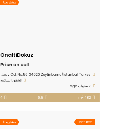
مشاريعنا
OnaltiDokuz
Price on call
Kazlıçeşme Mh., Abay Cd. No:56, 34020 Zeytinburnu/İstanbul, Turkey
الشقق السكنية
7 سنوات ago
2
4
6.5
482 m
Featured
مشاريعنا