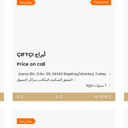
Featured
مشاريعنا
أبراج ÇIFTÇI
Price on call
Nisbetiye Mahallesi, Barbaros Blv. D:No: 96, 34340 Beşiktaş/İstanbul, Turkey
الشقق السكنية
,
المكاتب
,
مراكز التسوق
7 سنوات ago
2
6
5
578 m
مشاريعنا