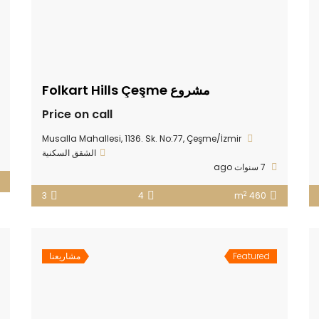
مشروع Folkart Hills Çeşme
Price on call
Musalla Mahallesi, 1136. Sk. No:77, Çeşme/İzmir
الشقق السكنية
7 سنوات ago
2
3
4
460 m
Featured
مشاريعنا