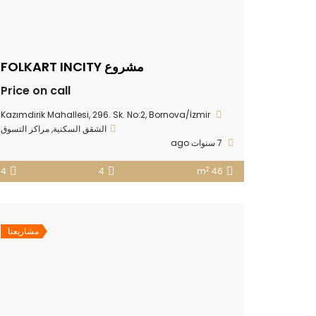
مشروع FOLKART INCITY
Price on call
Kazımdirik Mahallesi, 296. Sk. No:2, Bornova/İzmir
الشقق السكنية
,
مراكز التسوق
7 سنوات ago
2
4
4
46 m
مشاريعنا