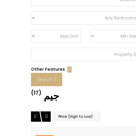
Other Features
Search
جيم
(17)
Price (High to Low)