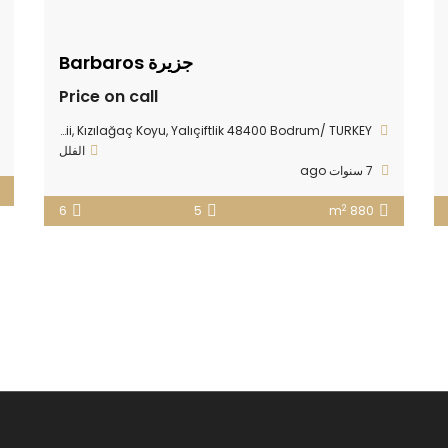
جزيرة Barbaros
Price on call
Bodrum Gerenkuyu Mevkii, Kızılağaç Koyu, Yalıçiftlik 48400 Bodrum/ TURKEY
الفلل
7 سنوات ago
2
6
5
880 m