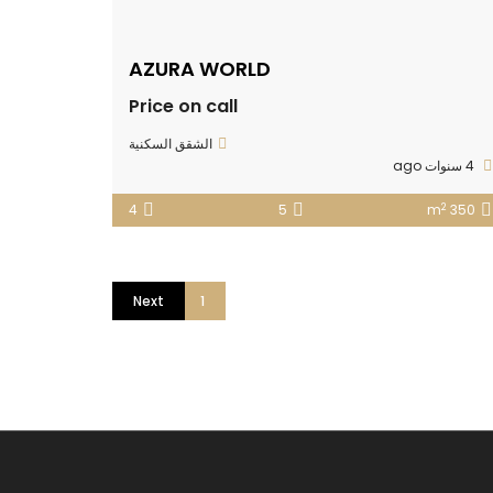
AZURA WORLD
Price on call
الشقق السكنية
4 سنوات ago
2
4
5
350 m
Next
2
1