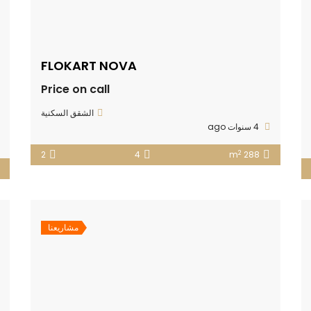
FLOKART NOVA
Price on call
الشقق السكنية
4 سنوات ago
2
2
4
288 m
مشاريعنا