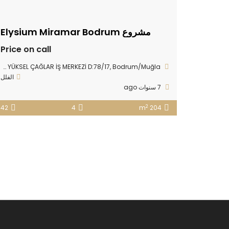
مشروع Elysium Miramar Bodrum
Price on call
Yokuşbaşı Mahallesi, KIBRIS ŞEHİTLERİ CAD YÜKSEL ÇAĞLAR İŞ MERKEZİ D:78/17, Bodrum/Muğla
الفلل
7 سنوات ago
2
42
4
204 m