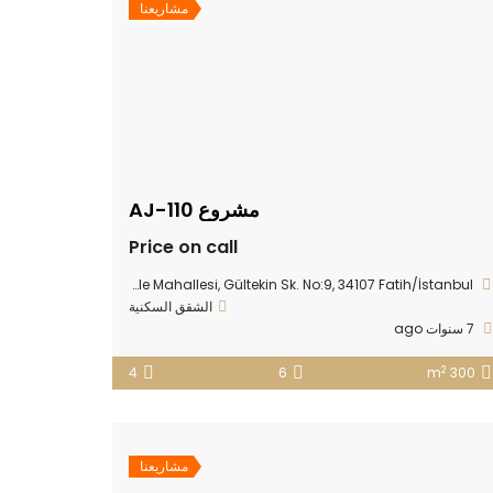
مشاريعنا
مشروع AJ-110
Price on call
Yedikule Mahallesi, Gültekin Sk. No:9, 34107 Fatih/İstanbul
الشقق السكنية
7 سنوات ago
2
4
6
300 m
مشاريعنا