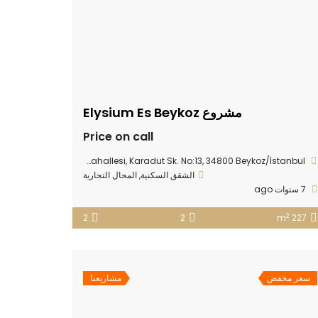
مشروع Elysium Es Beykoz
Price on call
Soğuksu Mahallesi, Karadut Sk. No:13, 34800 Beykoz/İstanbul
الشقق السكنية
,
المحال التجارية
7 سنوات ago
2
2
2
227 m
سعر مخفض
مشاريعنا