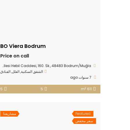
BO Viera Bodrum
Price on call
Göltürkbükü Mahallesi Hebil Caddesi, 160. Sk., 48483 Bodrum/Muğla
الشقق السكنية
,
الفلل
,
الفنادق
7 سنوات ago
2
5
5
611 m
Featured
مشاريعنا
سعر مخفض