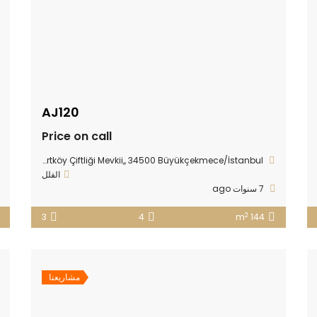
AJ120
Price on call
Karaagaç Mahallesi, Sırtköy Çiftliği Mevkii,, 34500 Büyükçekmece/İstanbul
الفلل
7 سنوات ago
2
3
4
144 m
مشاريعنا