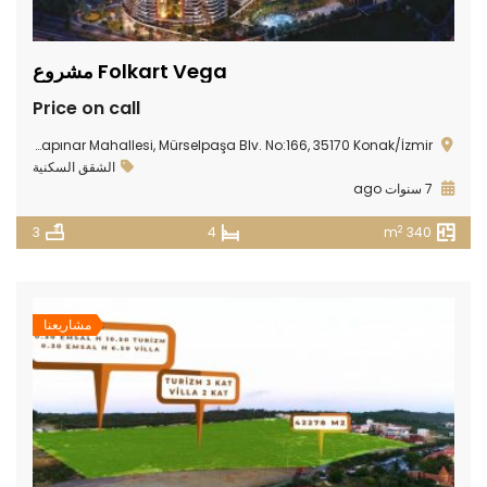
Folkart Vega مشروع
Price on call
alkapınar Mahallesi, Mürselpaşa Blv. No:166, 35170 Konak/İzmir
الشقق السكنية
7 سنوات ago
2
3
4
340 m
مشاريعنا