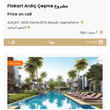
مشروع Flokart Ardıç Çeşme
Price on call
ALAÇATI , 13010 Sok No:8/1A Alaçatı-Çeşme/İzmir
الشقق السكنية
7 سنوات ago
2
4
4
280 m
مشاريعنا