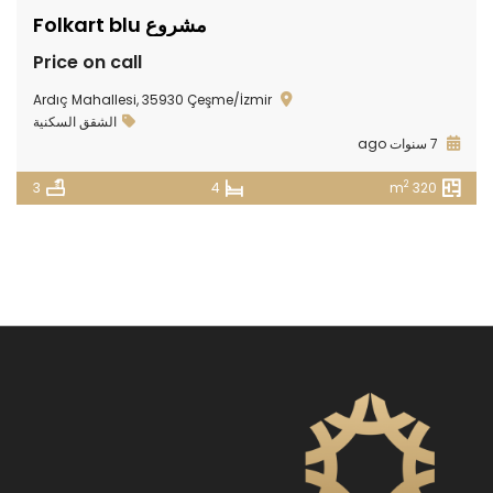
مشروع Folkart blu
Price on call
Ardıç Mahallesi, 35930 Çeşme/İzmir
الشقق السكنية
7 سنوات ago
2
3
4
320 m