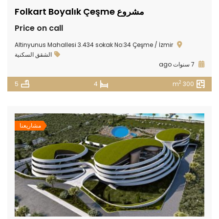
مشروع Folkart Boyalık Çeşme
Price on call
Altinyunus Mahallesi 3.434 sokak No:34 Çeşme / İzmir
الشقق السكنية
7 سنوات ago
2
5
4
300 m
مشاريعنا