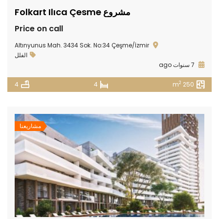
مشروع Folkart Ilıca Çesme
Price on call
Altınyunus Mah. 3434 Sok. No:34 Çeşme/İzmir
الفلل
7 سنوات ago
2
4
4
250 m
مشاريعنا