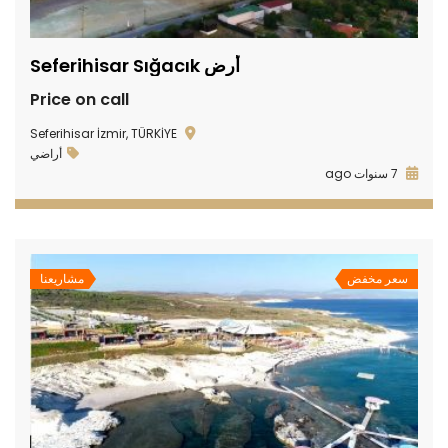
أرض Seferihisar Sığacık
Price on call
Seferihisar İzmir, TÜRKİYE
أراضي
7 سنوات ago
سعر مخفض
مشاريعنا