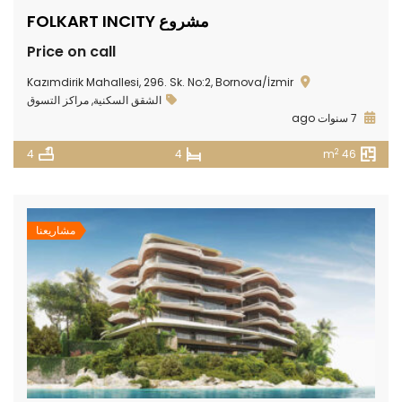
مشروع FOLKART INCITY
Price on call
Kazımdirik Mahallesi, 296. Sk. No:2, Bornova/İzmir
الشقق السكنية
,
مراكز التسوق
7 سنوات ago
2
4
4
46 m
مشاريعنا