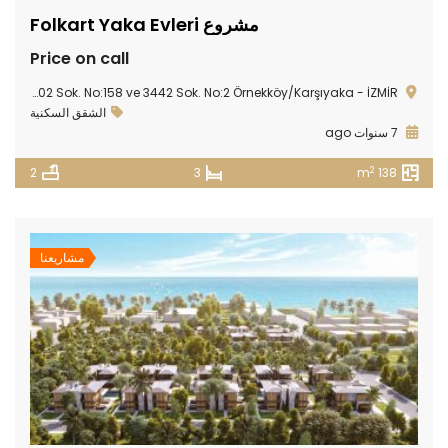
مشروع Folkart Yaka Evleri
Price on call
Örnekköy Mah. 7402 Sok. No:158 ve 3442 Sok. No:2 Örnekköy/Karşıyaka - İZMİR
الشقق السكنية
7 سنوات ago
2
2
3
138 m
مشاريعنا