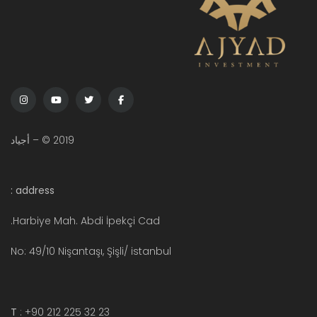
2019 © – أجياد
address :
Harbiye Mah. Abdi İpekçi Cad.
No: 49/10 Nişantaşı, Şişli/ istanbul
T
: +90 212 225 32 23