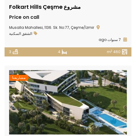
مشروع Folkart Hills Çeşme
Price on call
Musalla Mahallesi, 1136. Sk. No:77, Çeşme/İzmir
الشقق السكنية
7 سنوات ago
2
3
4
460 m
مشاريعنا