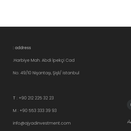
address :
Harbiye Mah. Abdi İpekçi Cad.
No: 49/10 Nişantaşı, Şişli/ istanbul
T
: +90 212 225 32 23
M : +90 553 333 39 93
info@ajyadinvestment.com