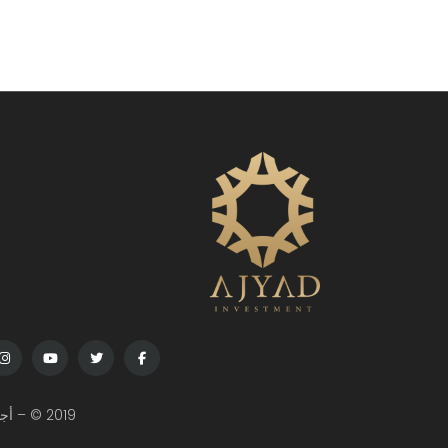
2019 © – أجياد