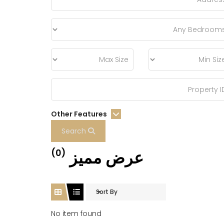
Other Features
Search
عرض مميز
(0)
Sort By
No item found