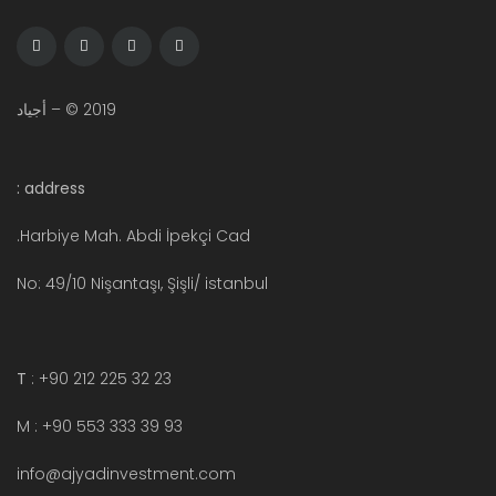
2019 © – أجياد
address :
Harbiye Mah. Abdi İpekçi Cad.
No: 49/10 Nişantaşı, Şişli/ istanbul
T
: +90 212 225 32 23
M : +90 553 333 39 93
info@ajyadinvestment.com