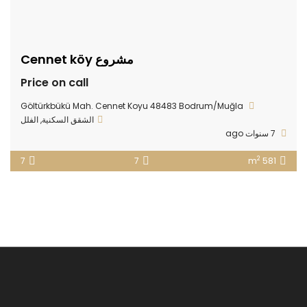
مشروع Cennet köy
Price on call
Göltürkbükü Mah. Cennet Koyu 48483 Bodrum/Muğla
الشقق السكنية
,
الفلل
7 سنوات ago
2
7
7
581 m