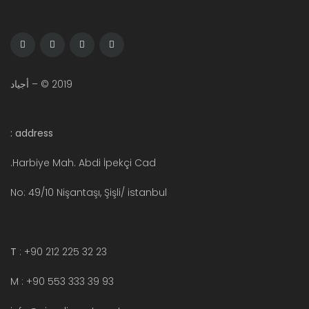
2019 © – أجياد
address :
Harbiye Mah. Abdi İpekçi Cad.
No: 49/10 Nişantaşı, Şişli/ istanbul
T
: +90 212 225 32 23
M : +90 553 333 39 93