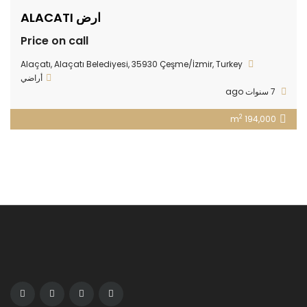
ارض ALACATI
Price on call
Alaçatı, Alaçatı Belediyesi, 35930 Çeşme/İzmir, Turkey
أراضي
7 سنوات ago
2
194,000 m