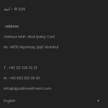
2019 © – أجياد
address :
Harbiye Mah. Abdi İpekçi Cad.
No: 49/10 Nişantaşı, Şişli/ istanbul
T
: +90 212 225 32 23
M : +90 553 333 39 93
info@ajyadinvestment.com
English