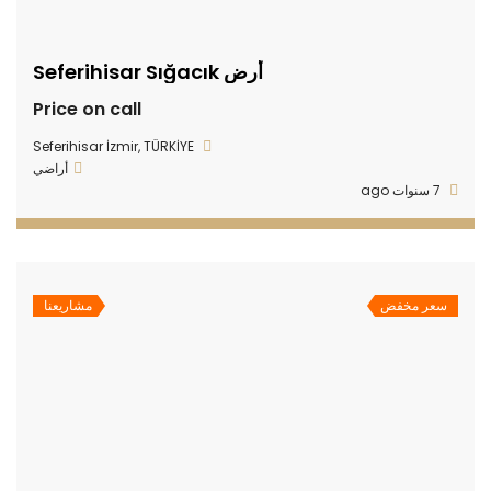
أرض Seferihisar Sığacık
Price on call
Seferihisar İzmir, TÜRKİYE
أراضي
7 سنوات ago
سعر مخفض
مشاريعنا