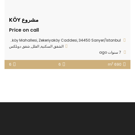
مشروع KÖY
Price on call
Zekeriyaköy Mahallesi, Zekeriyaköy Caddesi, 34450 Sarıyer/İstanbul
الشقق السكنية
,
الفلل
,
شقق دوبلكس
7 سنوات ago
2
6
6
690 m