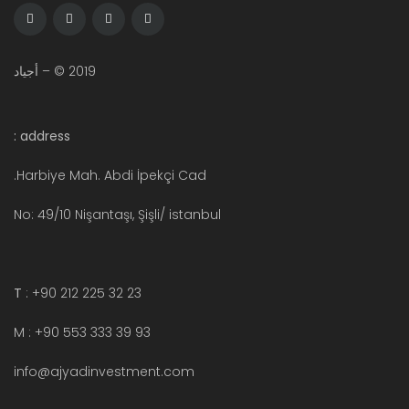
2019 © – أجياد
address :
Harbiye Mah. Abdi İpekçi Cad.
No: 49/10 Nişantaşı, Şişli/ istanbul
T
: +90 212 225 32 23
M : +90 553 333 39 93
info@ajyadinvestment.com