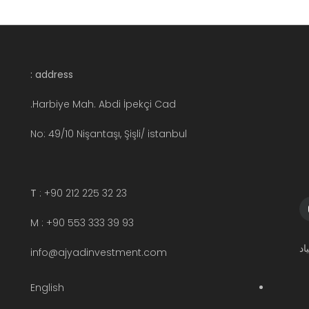
address :
Harbiye Mah. Abdi İpekçi Cad.
No: 49/10 Nişantaşı, Şişli/ istanbul
T
: +90 212 225 32 23
M : +90 553 333 39 93
info@ajyadinvestment.com
English