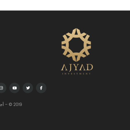
2019 © – أجياد