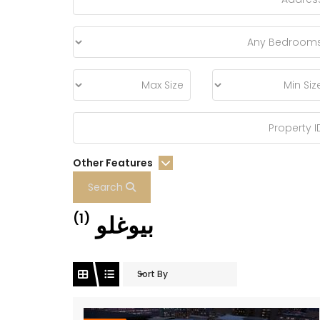
Other Features
Search
بيوغلو
(1)
Sort By