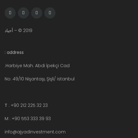
2019 © – أجياد
address :
Harbiye Mah. Abdi İpekçi Cad.
No: 49/10 Nişantaşı, Şişli/ istanbul
T
: +90 212 225 32 23
M : +90 553 333 39 93
info@ajyadinvestment.com