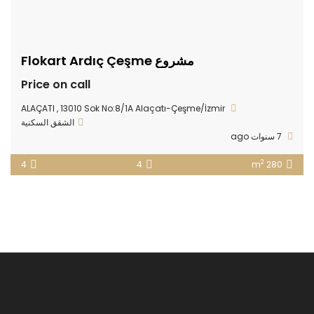
مشروع Flokart Ardıç Çeşme
Price on call
ALAÇATI , 13010 Sok No:8/1A Alaçatı-Çeşme/İzmir
الشقق السكنية
7 سنوات ago
2
4
4
280 m