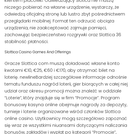
klientem placówki. Odwiedzający Slotica nie muszą
niczego pobierać na własne urządzenie, wystarczy, że
odwiedzą oficjalną stronę lub lustro zbyt pośrednictwem
przeglądarki mobilnej. Format ten odrzucić obciąża
urządzenia, nie zaakceptować zajmuje pamięci,
zachowując bezpieczeństwo rozgrywki oraz Slottica 36
stabilność płatności.
Slottica Casino Games And Offerings
Gracze Slottica com muszą doładować własne konto
kwotami €10, €25, €60 i €170, aby otrzymać bilet na
loterię. newlineBardziej szczegółowe informacje odnośnie
tematu funduszu nagród loterii, gier biorących w całej niej
udział oraz okresu promocji można znaleźć w oddziale
“Loterie”, który znajduje się w firm “Promocje”. Program
bonusowy kasyna online obejmuje nagrody za depozyty,
turnieje i loterie organizowane wśród członków Slottica
online casino. Użytkownicy mogą szczegółowo zapoznać
się wraz ze wszystkimi niuansami dotyczącymi naliczania
bonusów, zakładów i wypłat po kategorii “Promocje”,