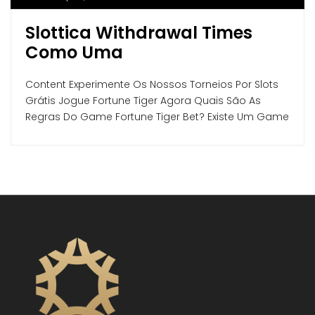
Slottica Withdrawal Times
Como Uma
Content Experimente Os Nossos Torneios Por Slots
Grátis Jogue Fortune Tiger Agora Quais São As
Regras Do Game Fortune Tiger Bet? Existe Um Game
Do Tigre Qual Paga Mais? Volume Das Apostas, Rtp
E Variância Ganhe Mais Com As Rodadas Bônus Do
Slot Tigre Fortune Experiência Do Usuário Online
Jogo Do Tigre Segurança E Confiabilidade […]