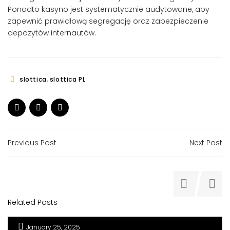
Ponadto kasyno jest systematycznie audytowane, aby
zapewnić prawidłową segregację oraz zabezpieczenie
depozytów internautów.
,
slottica
slottica PL
Previous Post
Next Post
Related Posts
January 25, 2025