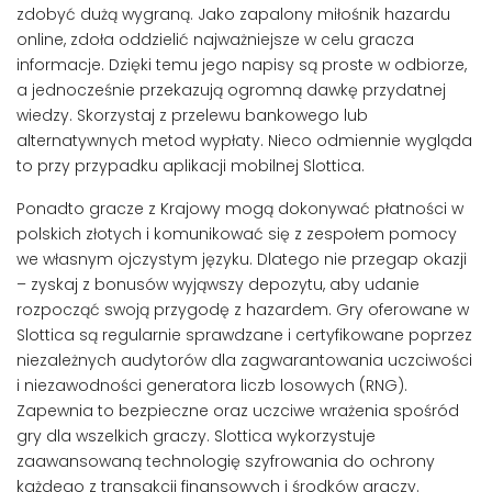
zdobyć dużą wygraną. Jako zapalony miłośnik hazardu
online, zdoła oddzielić najważniejsze w celu gracza
informacje. Dzięki temu jego napisy są proste w odbiorze,
a jednocześnie przekazują ogromną dawkę przydatnej
wiedzy. Skorzystaj z przelewu bankowego lub
alternatywnych metod wypłaty. Nieco odmiennie wygląda
to przy przypadku aplikacji mobilnej Slottica.
Ponadto gracze z Krajowy mogą dokonywać płatności w
polskich złotych i komunikować się z zespołem pomocy
we własnym ojczystym języku. Dlatego nie przegap okazji
– zyskaj z bonusów wyjąwszy depozytu, aby udanie
rozpocząć swoją przygodę z hazardem. Gry oferowane w
Slottica są regularnie sprawdzane i certyfikowane poprzez
niezależnych audytorów dla zagwarantowania uczciwości
i niezawodności generatora liczb losowych (RNG).
Zapewnia to bezpieczne oraz uczciwe wrażenia spośród
gry dla wszelkich graczy. Slottica wykorzystuje
zaawansowaną technologię szyfrowania do ochrony
każdego z transakcji finansowych i środków graczy.