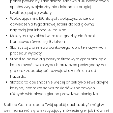
pakiet powitalny zasadniczo zapewnia 30 bezpłatnych
spinów zwyczajnie zbytnio dokonanie drugiej
kwalifikującej się wpłaty.
Wpłacając min. 150 złotych, dołączysz także do
odwiedzenia tygodniowej loterii, dokąd główną
nagrodą jest iPhone 14 Pro Max.
Maksymalny zakład w trakcie gry zbytnio środki
bonusowe równa się 9 złotych.
Skorzystaj z przelewu bankowego lub alternatywnych
procedur wypłaty.
Środki te pozwalają naszym firmowym graczom lepiej
kontrolować swoje wydatki oraz czas poświęcany na
grę oraz zapobiegać rozwojowi uzależnienia od
hazardu.
Slottica to coś znacznie więcej aniżeli tylko rewelacyjne
kasyno, lecz także serwis zakładów sportowych i
różnych wirtualnych gier na prawdziwe pieniądze.
Slottica Casino dba o Twój spokój ducha, abyś mógł w
pełni zanurzyć się w ekscytującym świecie gier jak i również