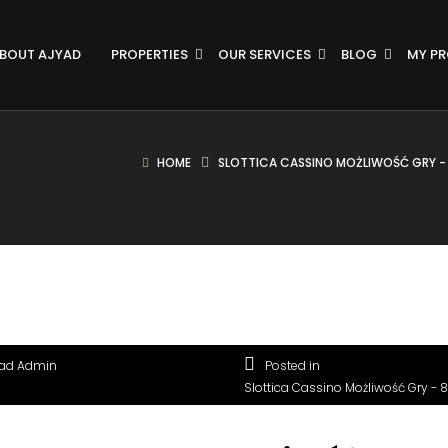
BOUT AJYAD
PROPERTIES
OUR SERVICES
BLOG
MY PR
HOME
SLOTTICA CASSINO MOŻLIWOŚĆ GRY -
yad Admin
Posted in
Slottica Cassino Możliwość Gry - 