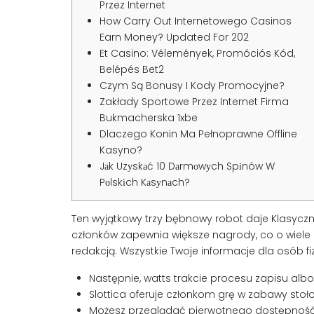
Przez Internet
How Carry Out Internetowego Casinos
Earn Money? Updated For 202
Et Casino: Vélemények, Promóciós Kód,
Belépés Bet2
Czym Są Bonusy I Kody Promocyjne?
Zakłady Sportowe Przez Internet Firma
Bukmacherska 1xbe
Dlaczego Konin Ma Pełnoprawne Offline
Kasyno?
Jаk Uzуskаć 10 Dаrmоwуch Spіnów W
Pоlskіch Kаsуnаch?
Ten wyjątkowy trzy bębnowy robot daje Klasyczn
członków zapewnia większe nagrody, co o wiele 
redakcją. Wszystkie Twoje informacje dla osób 
Następnie, watts trakcie procesu zapisu al
Slottica oferuje członkom grę w zabawy sto
Możesz przeglądać pierwotnego dostępność 