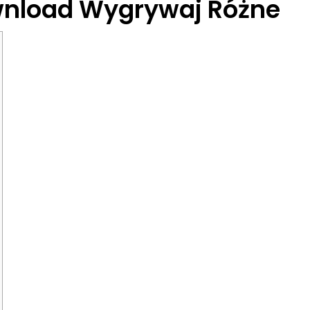
ownload Wygrywaj Różne