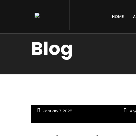
HOME
A
Blog
January 7, 2025
Aj