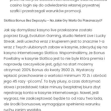
casino login się do odwiedzenia własnej prywatnej
szafki i przestrzegali warunków promocji.
Slottica Bonus Bez Depozytu – Na Jakie Gry Warto Go Przeznaczyć?
Jak się domyślasz kasyno live przekazane zostało
poprzez Ezugi, Evolution Gaming, studio Netent Live i Lucky
Streak. Jeśli uciecha wraz z krupierem jest to znacznie 1-a
wraz z Twych ulubionych zabaw w kasynie, zdecyduj się na
kasyno internetowego Slottica. Wspominaliśmy, że Bonus
Powitalny w kasynie Slottica jest to nie byle która premia i
naprawdę rzeczywiście jest, gdyż na start możemy
otrzymać 200% Bonus do kwoty 3500 ZŁ. Wystarczy
wpłacić przechowanie o wartości minimum 70 ZŁ i obrócić
jego 45 razy -pl.com/. To były plusy, a czas dotrzymać
słowa i przedstawić także minusy bezpłatnej biura zbyt
rejestrację konta w kasynie internetowego. Nawet, jeśli
wygrasz, nie zaakceptować będzie to od razu Twa lada,
ale środki bonusowe, wymagające spełnienia warunku
ruchu zanim wypłatą.