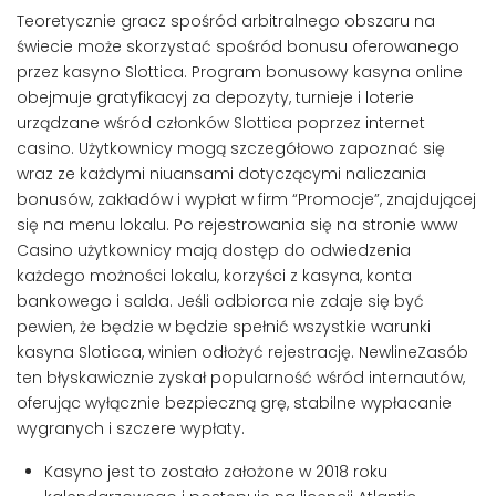
Teoretycznie gracz spośród arbitralnego obszaru na
świecie może skorzystać spośród bonusu oferowanego
przez kasyno Slottica. Program bonusowy kasyna online
obejmuje gratyfikacyj za depozyty, turnieje i loterie
urządzane wśród członków Slottica poprzez internet
casino. Użytkownicy mogą szczegółowo zapoznać się
wraz ze każdymi niuansami dotyczącymi naliczania
bonusów, zakładów i wypłat w firm “Promocje”, znajdującej
się na menu lokalu. Po rejestrowania się na stronie www
Casino użytkownicy mają dostęp do odwiedzenia
każdego możności lokalu, korzyści z kasyna, konta
bankowego i salda. Jeśli odbiorca nie zdaje się być
pewien, że będzie w będzie spełnić wszystkie warunki
kasyna Sloticca, winien odłożyć rejestrację. NewlineZasób
ten błyskawicznie zyskał popularność wśród internautów,
oferując wyłącznie bezpieczną grę, stabilne wypłacanie
wygranych i szczere wypłaty.
Kasyno jest to zostało założone w 2018 roku