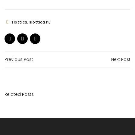
,
slottica
slottica PL
Previous Post
Next Post
Related Posts