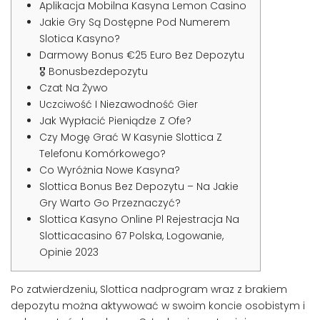
Aplikacja Mobilna Kasyna Lemon Casino
Jakie Gry Są Dostępne Pod Numerem
Slotica Kasyno?
Darmowy Bonus €25 Euro Bez Depozytu
🎖️ Bonusbezdepozytu
Czat Na Żywo
Uczciwość I Niezawodność Gier
Jak Wypłacić Pieniądze Z Ofe?
Czy Mogę Grać W Kasynie Slottica Z
Telefonu Komórkowego?
Co Wyróżnia Nowe Kasyna?
Slottica Bonus Bez Depozytu – Na Jakie
Gry Warto Go Przeznaczyć?
Slottica Kasyno Online Pl Rejestracja Na
Slotticacasino 67 Polska, Logowanie,
Opinie 2023
Po zatwierdzeniu, Slottica nadprogram wraz z brakiem
depozytu można aktywować w swoim koncie osobistym i