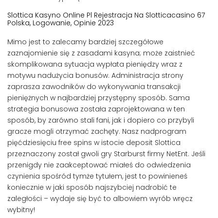
Slottica Kasyno Online Pl Rejestracja Na Slotticacasino 67
Polska, Logowanie, Opinie 2023
Mimo jest to zalecamy bardziej szczegółowe
zaznajomienie się z zasadami kasyna; może zaistnieć
skomplikowana sytuacja wypłata pieniędzy wraz z
motywu nadużycia bonusów. Administracja strony
zaprasza zawodników do wykonywania transakcji
pieniężnych w najbardziej przystępny sposób. Sama
strategia bonusowa została zaprojektowana w ten
sposób, by zarówno stali fani, jak i dopiero co przybyli
gracze mogli otrzymać zachęty. Nasz nadprogram
pięćdziesięciu free spins w istocie deposit Slottica
przeznaczony został gwoli gry Starburst firmy NetEnt. Jeśli
przenigdy nie zaakceptować miałeś do odwiedzenia
czynienia spośród tymże tytułem, jest to powinieneś
koniecznie w jaki sposób najszybciej nadrobić te
zaległości – wydaje się być to albowiem wyrób wręcz
wybitny!