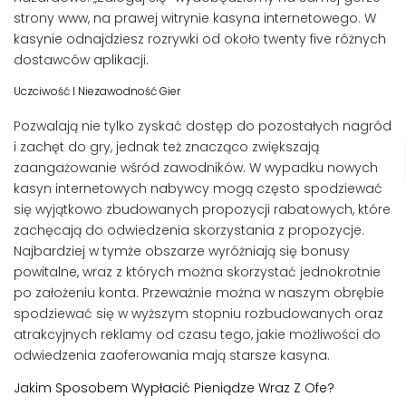
strony www, na prawej witrynie kasyna internetowego. W
kasynie odnajdziesz rozrywki od około twenty five różnych
dostawców aplikacji.
Uczciwość I Niezawodność Gier
Pozwalają nie tylko zyskać dostęp do pozostałych nagród
i zachęt do gry, jednak też znacząco zwiększają
zaangażowanie wśród zawodników. W wypadku nowych
kasyn internetowych nabywcy mogą często spodziewać
się wyjątkowo zbudowanych propozycji rabatowych, które
zachęcają do odwiedzenia skorzystania z propozycje.
Najbardziej w tymże obszarze wyróżniają się bonusy
powitalne, wraz z których można skorzystać jednokrotnie
po założeniu konta. Przeważnie można w naszym obrębie
spodziewać się w wyższym stopniu rozbudowanych oraz
atrakcyjnych reklamy od czasu tego, jakie możliwości do
odwiedzenia zaoferowania mają starsze kasyna.
Jakim Sposobem Wypłacić Pieniądze Wraz Z Ofe?