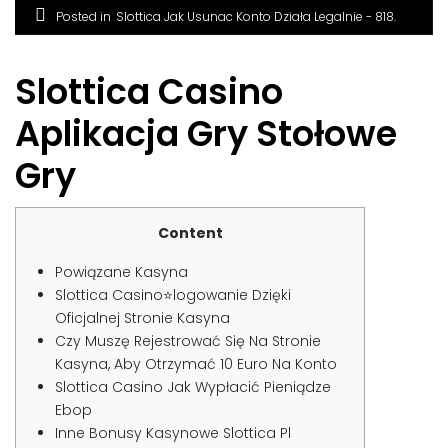
Posted in
Slottica Jak Usunac Konto Działa Legalnie - 818
Slottica Casino
Aplikacja Gry Stołowe
Gry
Content
Powiązane Kasyna
Slottica Casino⭐logowanie Dzięki
Oficjalnej Stronie Kasyna
Czy Muszę Rejestrować Się Na Stronie
Kasyna, Aby Otrzymać 10 Euro Na Konto
Slottica Casino Jak Wypłacić Pieniądze
Ebop
Inne Bonusy Kasynowe Slottica Pl