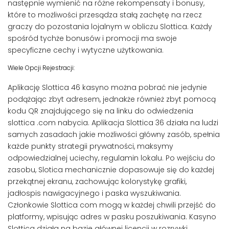
następnie wymienić na różne rekompensaty i bonusy,
które to możliwości przesądza stałą zachętę na rzecz
graczy do pozostania lojalnym w obliczu Slottica. Każdy
spośród tychże bonusów i promocji ma swoje
specyficzne cechy i wytyczne użytkowania.
Wiele Opcji Rejestracji:
Aplikację Slottica 46 kasyno można pobrać nie jedynie
podążając zbyt adresem, jednakże również zbyt pomocą
kodu QR znajdującego się na linku do odwiedzenia
slottica .com
nabycia. Aplikacja Slottica 36 działa na ludzi
samych zasadach jakie możliwości główny zasób, spełnia
każde punkty strategii prywatności, maksymy
odpowiedzialnej uciechy, regulamin lokalu. Po wejściu do
zasobu, Slotica mechanicznie dopasowuje się do każdej
przekątnej ekranu, zachowując kolorystykę grafiki,
jadłospis nawigacyjnego i paska wyszukiwania.
Członkowie Slottica com mogą w każdej chwili przejść do
platformy, wpisując adres w pasku poszukiwania. Kasyno
Slottica działa na bazie głównej licencji w rozrywki