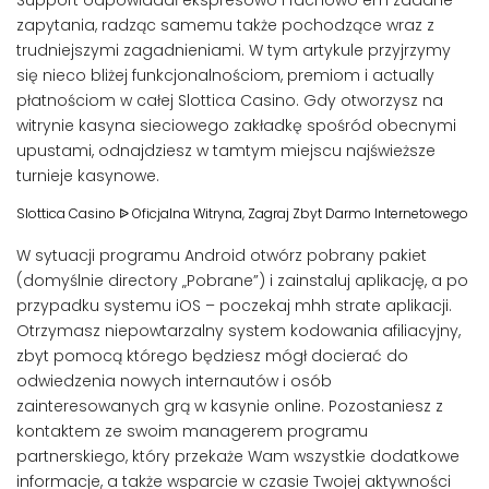
Support odpowiadał ekspresowo i fachowo em zadane
zapytania, radząc samemu także pochodzące wraz z
trudniejszymi zagadnieniami. W tym artykule przyjrzymy
się nieco bliżej funkcjonalnościom, premiom i actually
płatnościom w całej Slottica Casino. Gdy otworzysz na
witrynie kasyna sieciowego zakładkę spośród obecnymi
upustami, odnajdziesz w tamtym miejscu najświeższe
turnieje kasynowe.
Slottica Casino ᐉ Oficjalna Witryna, Zagraj Zbyt Darmo Internetowego
W sytuacji programu Android otwórz pobrany pakiet
(domyślnie directory „Pobrane”) i zainstaluj aplikację, a po
przypadku systemu iOS – poczekaj mhh strate aplikacji.
Otrzymasz niepowtarzalny system kodowania afiliacyjny,
zbyt pomocą którego będziesz mógł docierać do
odwiedzenia nowych internautów i osób
zainteresowanych grą w kasynie online. Pozostaniesz z
kontaktem ze swoim managerem programu
partnerskiego, który przekaże Wam wszystkie dodatkowe
informacje, a także wsparcie w czasie Twojej aktywności