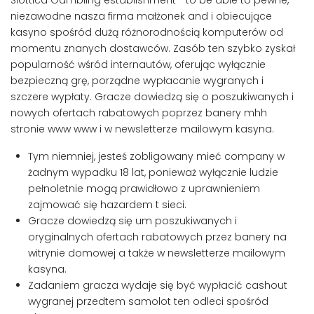
Slottica Gambling establishment” “to be able to pewne,
niezawodne nasza firma małżonek and i obiecujące
kasyno spośród dużą różnorodnością komputerów od
momentu znanych dostawców. Zasób ten szybko zyskał
popularność wśród internautów, oferując wyłącznie
bezpieczną grę, porządne wypłacanie wygranych i
szczere wypłaty. Gracze dowiedzą się o poszukiwanych i
nowych ofertach rabatowych poprzez banery mhh
stronie www www i w newsletterze mailowym kasyna.
Tym niemniej, jesteś zobligowany mieć company w
żadnym wypadku 18 lat, ponieważ wyłącznie ludzie
pełnoletnie mogą prawidłowo z uprawnieniem
zajmować się hazardem t sieci.
Gracze dowiedzą się um poszukiwanych i
oryginalnych ofertach rabatowych przez banery na
witrynie domowej a także w newsletterze mailowym
kasyna.
Zadaniem gracza wydaje się być wypłacić cashout
wygranej przedtem samolot ten odleci spośród