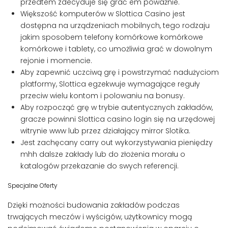
przedtem zdecyduje się grać em poważnie.
Większość komputerów w Slottica Casino jest
dostępna na urządzeniach mobilnych, tego rodzaju
jakim sposobem telefony komórkowe komórkowe
komórkowe i tablety, co umożliwia grać w dowolnym
rejonie i momencie.
Aby zapewnić uczciwą grę i powstrzymać nadużyciom
platformy, Slottica egzekwuje wymagające reguły
przeciw wielu kontom i polowaniu na bonusy.
Aby rozpocząć grę w trybie autentycznych zakładów,
gracze powinni Slottica casino login się na urzędowej
witrynie www lub przez działający mirror Slotika.
Jest zachęcany carry out wykorzystywania pieniędzy
mhh dalsze zakłady lub do złożenia morału o
katalogów przekazanie do swych referencji.
Specjalne Oferty
Dzięki możności budowania zakładów podczas
trwających meczów i wyścigów, użytkownicy mogą