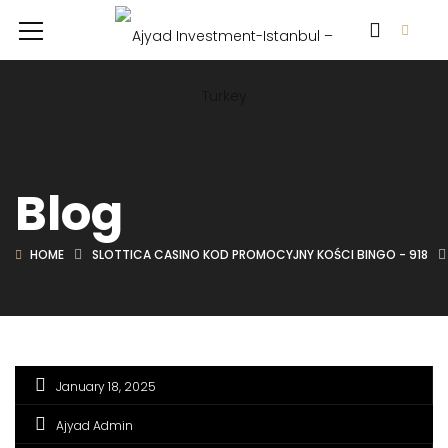
Blog
HOME
SLOTTICA CASINO KOD PROMOCYJNY KOŚCI BINGO - 918
January 18, 2025
Ajyad Admin