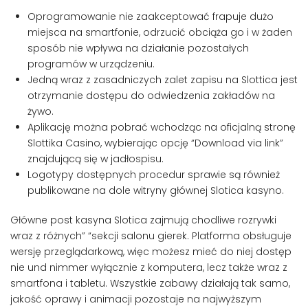
Oprogramowanie nie zaakceptować frapuje dużo
miejsca na smartfonie, odrzucić obciąża go i w żaden
sposób nie wpływa na działanie pozostałych
programów w urządzeniu.
Jedną wraz z zasadniczych zalet zapisu na Slottica jest
otrzymanie dostępu do odwiedzenia zakładów na
żywo.
Aplikację można pobrać wchodząc na oficjalną stronę
Slottika Casino, wybierając opcję “Download via link”
znajdującą się w jadłospisu.
Logotypy dostępnych procedur sprawie są również
publikowane na dole witryny głównej Slotica kasyno.
Główne post kasyna Slotica zajmują chodliwe rozrywki
wraz z różnych” “sekcji salonu gierek. Platforma obsługuje
wersję przeglądarkową, więc możesz mieć do niej dostęp
nie und nimmer wyłącznie z komputera, lecz także wraz z
smartfona i tabletu. Wszystkie zabawy działają tak samo,
jakość oprawy i animacji pozostaje na najwyższym