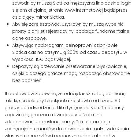
zawodnicy muszą Slottica mężczyzna line casino login
się em oficjalnej stronie www internetowej bądź przez
działający mirror Slotika.
Aby się zarejestrować, użytkownicy muszą wypełnić
prosty blankiet rejestracyjny, podając fundamentalne
dane osobowe.
Aktywując nadprogram, pełnoprawni członkowie
Slotica casino otrzymują 200% od czasu depozytu w
wysokości 15€ bądź więcej.
Depozyty są przeważnie przetwarzane błyskawicznie,
dzięki dlaczego gracze mogą rozpocząć obstawianie
bez opóźnień.
11 dostawców zapewnia, że odnajdziesz każdą odmianę
ruletki, scrable czy blackjacka ze stawką od czasu 50
groszy do odwiedzenia kliku tysięcy złotych. Te bonusy
zapewniają graczom równoczesne środki na
zdeponowaniu określonej sumy. Takie promocje
zachęcają internautów do odwiedzenia maks. wdrożenia
własnych depozytów i podnoszą pułap katalogów