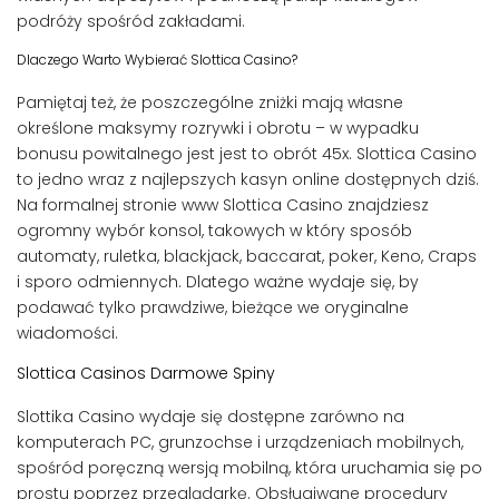
podróży spośród zakładami.
Dlaczego Warto Wybierać Slottica Casino?
Pamiętaj też, że poszczególne zniżki mają własne
określone maksymy rozrywki i obrotu – w wypadku
bonusu powitalnego jest jest to obrót 45x. Slottica Casino
to jedno wraz z najlepszych kasyn online dostępnych dziś.
Na formalnej stronie www Slottica Casino znajdziesz
ogromny wybór konsol, takowych w który sposób
automaty, ruletka, blackjack, baccarat, poker, Keno, Craps
i sporo odmiennych. Dlatego ważne wydaje się, by
podawać tylko prawdziwe, bieżące we oryginalne
wiadomości.
Slottica Casinos Darmowe Spiny
Slottika Casino wydaje się dostępne zarówno na
komputerach PC, grunzochse i urządzeniach mobilnych,
spośród poręczną wersją mobilną, która uruchamia się po
prostu poprzez przeglądarkę. Obsługiwane procedury