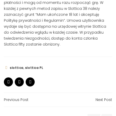
płatności i mogą od momentu razu rozpocząć grę. W
każdej z pewnych metod zapisu w Slottica 38 należy
zaznaczyć grunt “Mam ukończone 18 lat i akceptuję
Politykę prywatności i Regulamin”. Umowa użytkownika
wydaje się być dostępna na urzędowej witrynie Slottica
do odwiedzenia wglądu w każdej czasie. W przypadku
twiedzenia niezgodności, dostęp do konta członka
Slottica fifty zostanie obniżony.
,
slottica
slottica PL
Previous Post
Next Post