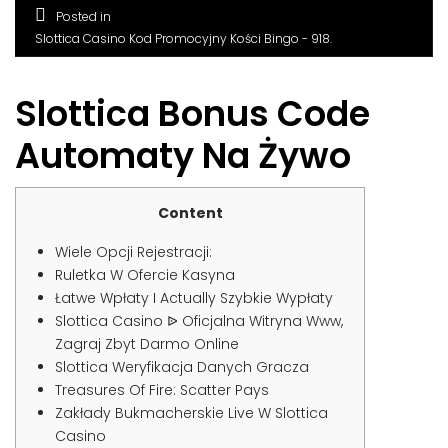
Posted in
Slottica Casino Kod Promocyjny Kości Bingo - 918
Slottica Bonus Code
Automaty Na Żywo
Content
Wiele Opcji Rejestracji:
Ruletka W Ofercie Kasyna
Łatwe Wpłaty I Actually Szybkie Wypłaty
Slottica Casino ᐉ Oficjalna Witryna Www,
Zagraj Zbyt Darmo Online
Slottica Weryfikacja Danych Gracza
Treasures Of Fire: Scatter Pays
Zakłady Bukmacherskie Live W Slottica
Casino