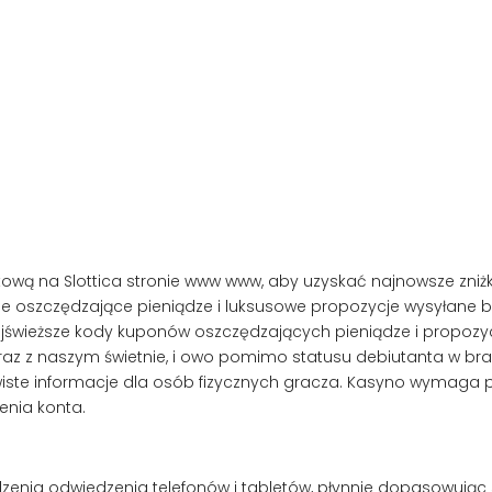
tową na Slottica stronie www www, aby uzyskać najnowsze zniżk
cje oszczędzające pieniądze i luksusowe propozycje wysyłane b
jświeższe kody kuponów oszczędzających pieniądze i propozyc
raz z naszym świetnie, i owo pomimo statusu debiutanta w br
zywiste informacje dla osób fizycznych gracza. Kasyno wymaga
zenia konta.
enia odwiedzenia telefonów i tabletów, płynnie dopasowując s