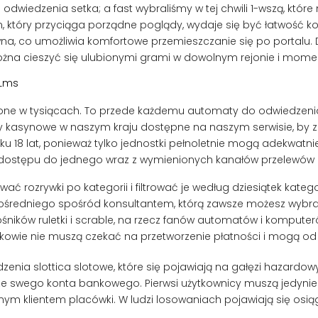
iedzenia setka; a fast wybraliśmy w tej chwili 1-wszą, które
, który przyciąga porządne poglądy, wydaje się być łatwość ko
ywna, co umożliwia komfortowe przemieszczanie się po portalu. 
można cieszyć się ulubionymi grami w dowolnym rejonie i mome
 Lms
czone w tysiącach. To przede każdemu automaty do odwiedzenia
y kasynowe w naszym kraju dostępne na naszym serwisie, by z
 18 lat, ponieważ tylko jednostki pełnoletnie mogą adekwatn
dostępu do jednego wraz z wymienionych kanałów przelewów e
ć rozrywki po kategorii i filtrować je według dziesiątek kategor
pośredniego spośród konsultantem, którą zawsze możesz wybrać
ników ruletki i scrable, na rzecz fanów automatów i komputer
kowie nie muszą czekać na przetworzenie płatności i mogą od
zenia slottica slotowe, które się pojawiają na gałęzi hazardow
ra ze swego konta bankowego. Pierwsi użytkownicy muszą jedynie 
nym klientem placówki. W ludzi losowaniach pojawiają się os