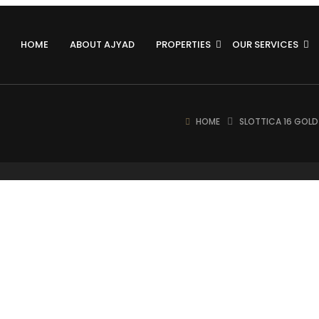
HOME
ABOUT AJYAD
PROPERTIES
OUR SERVICES
HOME
SLOTTICA 16 GOLD
Posted in
Slottica 16 Gold Nuggets - 413