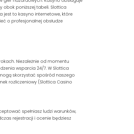
ków gier hazardowych. Kasyno obsługuje
bok poniższej tabeli. Slottica
 jest to kasyno internetowe, które
ieć o profesjonalnej obsłudze
 krokach. Niezależnie od momentu
zenia wsparcia 24/7. W Slottica
e mogą skorzystać spośród naszego
ek rozliczeniowy (Slottica Casino
kceptować spełniasz ludzi warunków,
zas rejestracji i ocenie będziesz