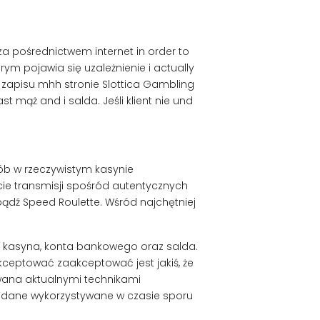
 pośrednictwem internet in order to
m pojawia się uzależnienie i actually
 zapisu mhh stronie Slottica Gambling
 mąż and i salda. Jeśli klient nie und
sób w rzeczywistym kasynie
ie transmisji spośród autentycznych
bądź Speed Roulette. Wśród najchętniej
 z kasyna, konta bankowego oraz salda.
kceptować zaakceptować jest jakiś, że
owana aktualnymi technikami
ch dane wykorzystywane w czasie sporu