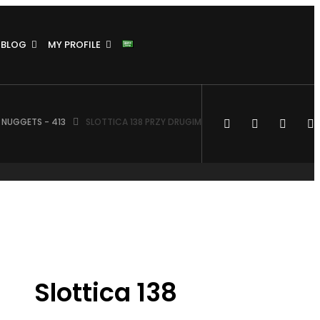
BLOG
MY PROFILE
 NUGGETS - 413
SLOTTICA 138 PRZY DRUGIM
Slottica 138