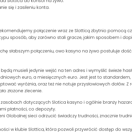
ada Slottica do konsol na żywo.
e się i zasileniu konta.
rekomendujemy połączenie wraz ze Slotticą zbytnio pomocą czat
u sposób, aby zarówno stali gracze, jakim sposobem i dopier
rochę słabszym połączeniu, owo kasyno na żywo postuluje doś
ście będą musieli jedynie wejść na ten adres i wymyślić świeże
ygodniowych euro, a miesięcznych euro. Jest jest to standarde
ceptować wyróżnia, oraz też nie notuje przysłowiowych dołów. Z
ło złożone zlecenie.
 zasobach dotyczących Slotica kasyno i ogólnie branży hazar
mi płatności, co depozyty.
zeni Globalnej sieci odrzucić świadczy trudności, znacznie trudn
 w klubie Slottica, która pozwoli przywrócić dostęp do wszy