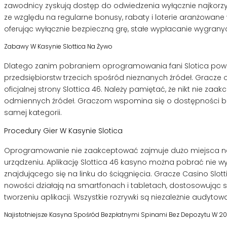
zawodnicy zyskują dostęp do odwiedzenia wyłącznie najkorzys
ze względu na regularne bonusy, rabaty i loterie aranżowan
oferując wyłącznie bezpieczną grę, stałe wypłacanie wygranyc
Zabawy W Kasynie Slottica Na Żywo
Dlatego zanim pobraniem oprogramowania fani Slotica powin
przedsiębiorstw trzecich spośród nieznanych źródeł. Gracze
oficjalnej strony Slottica 46. Należy pamiętać, że nikt nie z
odmiennych źródeł. Graczom wspomina się o dostępności bon
samej kategorii.
Procedury Gier W Kasynie Slotica
Oprogramowanie nie zaakceptować zajmuje dużo miejsca na s
urządzeniu. Aplikację Slottica 46 kasyno można pobrać nie 
znajdującego się na linku do ściągnięcia. Gracze Casino Slott
nowości działają na smartfonach i tabletach, dostosowując się
tworzeniu aplikacji. Wszystkie rozrywki są niezależnie audytow
Najistotniejsze Kasyna Spośród Bezpłatnymi Spinami Bez Depozytu W 2