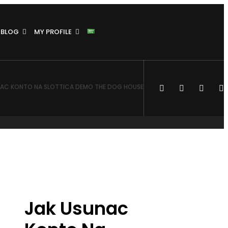
BLOG
MY PROFILE
NAC KONTO NA SLOTTICA DEMO THE DOG HOUSE
Jak Usunac