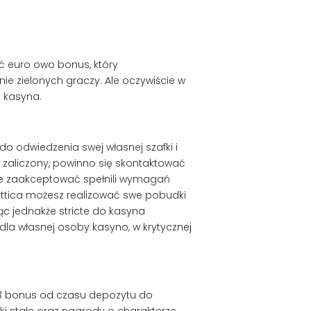
ć euro owo bonus, który
e zielonych graczy. Ale oczywiście w
o kasyna.
 do odwiedzenia swej własnej szafki i
ał zaliczony, powinno się skontaktować
nie zaakceptować spełnili wymagań
ottica możesz realizować swe pobudki
ąc jednakże stricte do kasyna
la własnej osoby kasyno, w krytycznej
h 3 bonus od czasu depozytu do