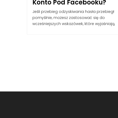
Konto Pod Facebooku?
Jeśli przebieg odzyskiwania hasła przebiegł
pomyślnie, możesz zastosować się do
wcześniejszych wskazówek, które wyjaśniają,
jak usunąć profil na Instagramie. W
dowolnym momencie może dokonać
ponownej aktywacji swojego konta. Po
zalogowaniu Twój profil będzie wyglądał
naprawdę samo, jak według wyłączeniu
konta. Jak Usunąć Rachunek Rozliczeniowy Z
Instagrama? Wszystko sprowadza się do
odwiedzenia tego, że na zdecydowaniu […]