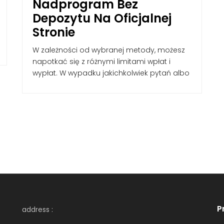
Nadprogram Bez
Depozytu Na Oficjalnej
Stronie
W zależności od wybranej metody, możesz
napotkać się z różnymi limitami wpłat i
wypłat. W wypadku jakichkolwiek pytań albo
problemów gracze mogą wysłać e-mail.
Alternatywnie, dla pilnych spraw dostępna
jest nasz kraj linia telefoniczna. Gracze
dowiedzą się na temat poszukiwanych i
nowatorskich ofertach promocyjnych za
pośrednictwem banery na stronie
internetowej oraz w newsletterze mailowym
kasyna. […]
P
address :