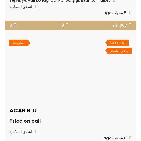
Teşvikiye, Vali Konağı Cd. No:108, Şişli/İstanbul, Turkey
الشقق السكنية
5 سنوات ago
2
6
8
807 m
Featured
مشاريعنا
سعر مخفض
ACAR BLU
Price on call
الشقق السكنية
6 سنوات ago