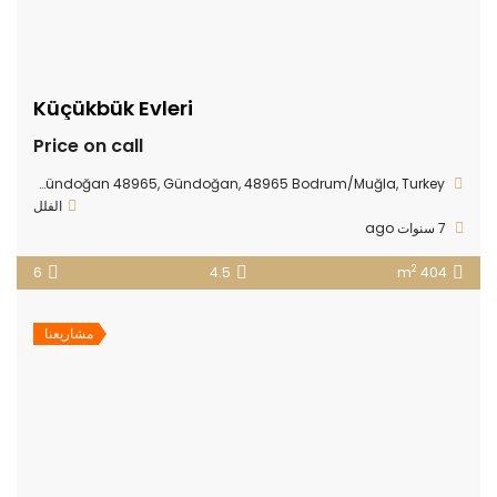
Küçükbük Evleri
Price on call
Küçükbük Sahil Şeridi Küme Evleri No:1 Seba Gliss Rezidans Gündoğan 48965, Gündoğan, 48965 Bodrum/Muğla, Turkey
الفلل
7 سنوات ago
2
6
4.5
404 m
مشاريعنا