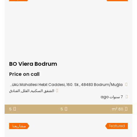
BO Viera Bodrum
Price on call
Göltürkbükü Mahallesi Hebil Caddesi, 160. Sk., 48483 Bodrum/Muğla
الشقق السكنية
,
الفلل
,
الفنادق
7 سنوات ago
2
5
5
611 m
Featured
مشاريعنا