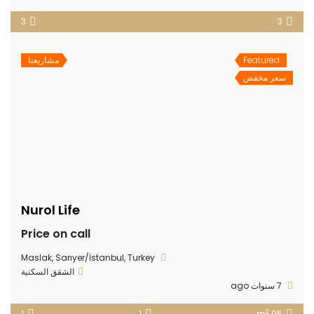
3
3
Featured
مشاريعنا
سعر مخفض
Nurol Life
Price on call
Maslak, Sarıyer/İstanbul, Turkey
الشقق السكنية
7 سنوات ago
2
1
1
95 m