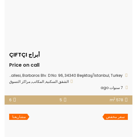
أبراج ÇIFTÇI
Price on call
Nisbetiye Mahallesi, Barbaros Blv. D:No: 96, 34340 Beşiktaş/İstanbul, Turkey
الشقق السكنية
,
المكاتب
,
مراكز التسوق
7 سنوات ago
2
6
5
578 m
سعر مخفض
مشاريعنا